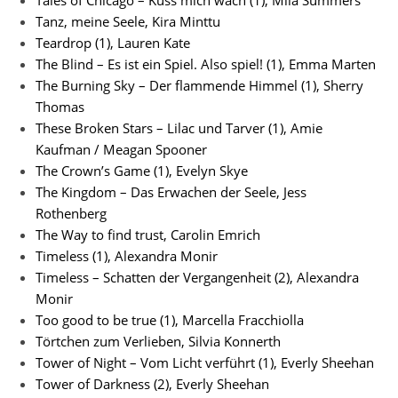
Tales of Chicago – Küss mich wach (1), Mila Summers
Tanz, meine Seele, Kira Minttu
Teardrop (1), Lauren Kate
The Blind – Es ist ein Spiel. Also spiel! (1), Emma Marten
The Burning Sky – Der flammende Himmel (1), Sherry
Thomas
These Broken Stars – Lilac und Tarver (1), Amie
Kaufman / Meagan Spooner
The Crown’s Game (1), Evelyn Skye
The Kingdom – Das Erwachen der Seele, Jess
Rothenberg
The Way to find trust, Carolin Emrich
Timeless (1), Alexandra Monir
Timeless – Schatten der Vergangenheit (2), Alexandra
Monir
Too good to be true (1), Marcella Fracchiolla
Törtchen zum Verlieben, Silvia Konnerth
Tower of Night – Vom Licht verführt (1), Everly Sheehan
Tower of Darkness (2), Everly Sheehan