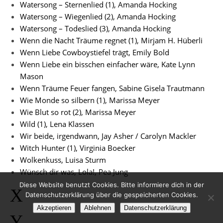
Watersong – Sternenlied (1), Amanda Hocking
Watersong – Wiegenlied (2), Amanda Hocking
Watersong – Todeslied (3), Amanda Hocking
Wenn die Nacht Träume regnet (1), Mirjam H. Hüberli
Wenn Liebe Cowboystiefel trägt, Emily Bold
Wenn Liebe ein bisschen einfacher wäre, Kate Lynn
Mason
Wenn Träume Feuer fangen, Sabine Gisela Trautmann
Wie Monde so silbern (1), Marissa Meyer
Wie Blut so rot (2), Marissa Meyer
Wild (1), Lena Klassen
Wir beide, irgendwann, Jay Asher / Carolyn Mackler
Witch Hunter (1), Virginia Boecker
Wolkenkuss, Luisa Sturm
Wünsch dir was, Lola!, Pea Jung
Diese Website benutzt Cookies. Bitte informiere dich in der
X
Datenschutzerklärung über die gespeicherten Cookies.
Akzeptieren
Ablehnen
Datenschutzerklärung
Y