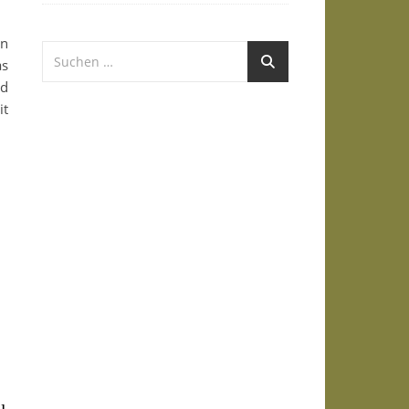
an
as
d
it
u