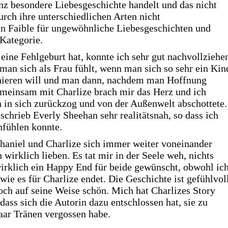
anz besondere Liebesgeschichte handelt und das nicht
urch ihre unterschiedlichen Arten nicht
n Faible für ungewöhnliche Liebesgeschichten und
 Kategorie.
 eine Fehlgeburt hat, konnte ich sehr gut nachvollziehe
 man sich als Frau fühlt, wenn man sich so sehr ein Kin
ionieren will und man dann, nachdem man Hoffnung
Gemeinsam mit Charlize brach mir das Herz und ich
ch in sich zurückzog und von der Außenwelt abschottete.
chrieb Everly Sheehan sehr realitätsnah, so dass ich
nfühlen konnte.
haniel und Charlize sich immer weiter voneinander
 wirklich lieben. Es tat mir in der Seele weh, nichts
irklich ein Happy End für beide gewünscht, obwohl ic
wie es für Charlize endet. Die Geschichte ist gefühlvoll
 doch auf seine Weise schön. Mich hat Charlizes Story
 dass sich die Autorin dazu entschlossen hat, sie zu
aar Tränen vergossen habe.