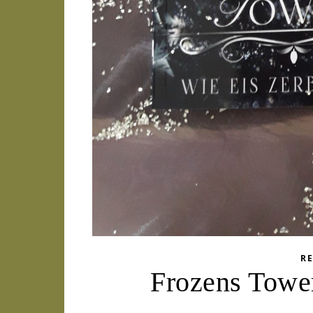
R
Frozens Tower