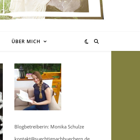
ÜBER MICH
Blogbetreiberin: Monika Schulze
kontakt@suechtignachbuechern.de