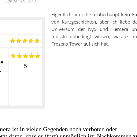
Januar 19, 2019
Eigentlich bin ich so überhaupt kein F
von Kurzgeschichten, aber ich liebe d
Universum der Nyx und Hemera un
musste unbedingt wissen, was es m
Frozens Tower auf sich hat.
ie
5
,
ra ist in vielen Gegenden noch verboten oder
etzt daran, dass es (fast) unmöglich ist, Nachkommen z