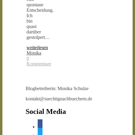
spontane
Entscheidung.
Ich
bin
quasi
darüber
gestolpert…
weiterlesen
Monika
0
Kommentare
Blogbetreiberin: Monika Schulze
kontakt@suechtignachbuechern.de
Social Media
facebook
twitter