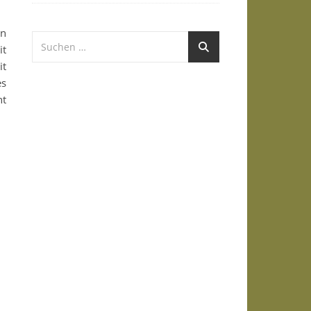
en
it
t
s
ht