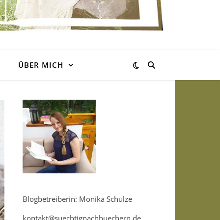
ÜBER MICH
Blogbetreiberin: Monika Schulze
kontakt@suechtignachbuechern.de