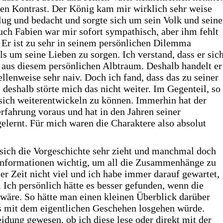
llen Kontrast. Der König kam mir wirklich sehr weise
lug und bedacht und sorgte sich um sein Volk und seine
uch Fabien war mir sofort sympathisch, aber ihm fehlt
. Er ist zu sehr in seinem persönlichen Dilemma
s um seine Lieben zu sorgen. Ich verstand, dass er sic
 aus diesem persönlichen Albtraum. Deshalb handelt er
ellenweise sehr naiv. Doch ich fand, dass das zu seiner
 deshalb störte mich das nicht weiter. Im Gegenteil, so
sich weiterentwickeln zu können. Immerhin hat der
fahrung voraus und hat in den Jahren seiner
elernt. Für mich waren die Charaktere also absolut
 sich die Vorgeschichte sehr zieht und manchmal doch
e Informationen wichtig, um all die Zusammenhänge zu
ser Zeit nicht viel und ich habe immer darauf gewartet,
. Ich persönlich hätte es besser gefunden, wenn die
wäre. So hätte man einen kleinen Überblick darüber
es mit dem eigentlichen Geschehen losgehen würde.
ung gewesen, ob ich diese lese oder direkt mit der