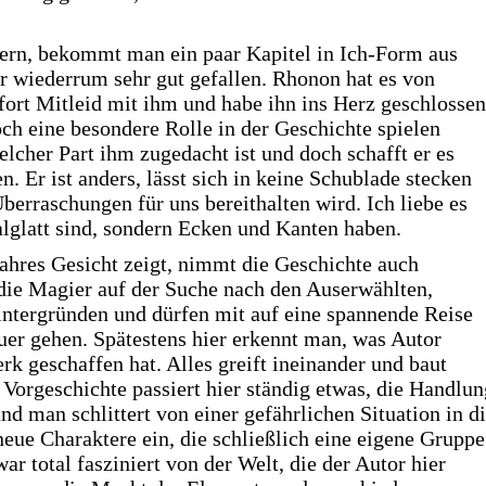
ern, bekommt man ein paar Kapitel in Ich-Form aus
r wiederrum sehr gut gefallen. Rhonon hat es von
ofort Mitleid mit ihm und habe ihn ins Herz geschlossen
och eine besondere Rolle in der Geschichte spielen
lcher Part ihm zugedacht ist und doch schafft er es
. Er ist anders, lässt sich in keine Schublade stecken
Überraschungen für uns bereithalten wird. Ich liebe es
alglatt sind, sondern Ecken und Kanten haben.
ahres Gesicht zeigt, nimmt die Geschichte auch
 die Magier auf der Suche nach den Auserwählten,
intergründen und dürfen mit auf eine spannende Reise
er gehen. Spätestens hier erkennt man, was Autor
k geschaffen hat. Alles greift ineinander und baut
r Vorgeschichte passiert hier ständig etwas, die Handlun
nd man schlittert von einer gefährlichen Situation in d
eue Charaktere ein, die schließlich eine eigene Gruppe
war total fasziniert von der Welt, die der Autor hier