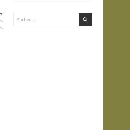
er
es
es