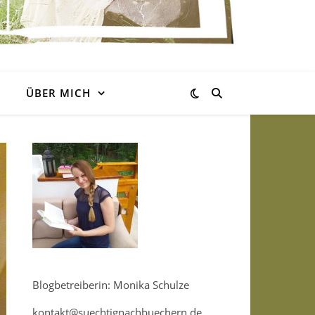
ÜBER MICH
Blogbetreiberin: Monika Schulze
kontakt@suechtignachbuechern.de