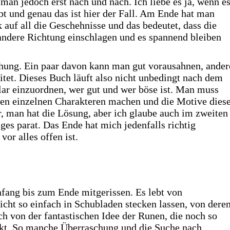
man jedoch erst nach und nach. Ich liebe es ja, wenn e
bt und genau das ist hier der Fall. Am Ende hat man
auf all die Geschehnisse und das bedeutet, dass die
andere Richtung einschlagen und es spannend bleiben
hung. Ein paar davon kann man gut vorausahnen, ander
itet. Dieses Buch läuft also nicht unbedingt nach dem
klar einzuordnen, wer gut und wer böse ist. Man muss
den einzelnen Charakteren machen und die Motive dies
 man hat die Lösung, aber ich glaube auch im zweiten
iges parat. Das Ende hat mich jedenfalls richtig
vor alles offen ist.
fang bis zum Ende mitgerissen. Es lebt von
nicht so einfach in Schubladen stecken lassen, von dere
 von der fantastischen Idee der Runen, die noch so
enkt. So manche Überraschung und die Suche nach