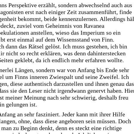
nns Perspektive erzählt, sondern abwechselnd auch aus
agonisten erst nach einiger Zeit zusammenführt, finde
egenheit bekommt, beide kennenzulernen. Allerdings häl
bedeckt, zuviel vom Geheimnis von Ravanea
ekulationen anstellen, wieso das Imperium so ein
bt erst einmal auf dem Wissensstand von Finn.
dann das Rätsel gelöst. Ich muss gestehen, ich bin
ir nicht so recht erklären, was denn dahinterstecken
Seiten geklebt, da ich endlich mehr erfahren wollte.
nerlei Längen, sondern war von Anfang bis Ende sehr
el um Finns inneren Zwiespalt und seine Zweifel. Ich
ngen, diese authentisch darzustellen und ihnen genau das
dass sie den Leser nicht irgendwann genervt haben. Hie
ist meiner Meinung nach sehr schwierig, deshalb freu
n gelungen ist.
fang an sehr fasziniert. Jeder kann mit ihrer Hilfe
langen, ohne, dass diese angeboren sein müssen. Doch
s man zu Beginn denkt, denn es steckt eine richtige