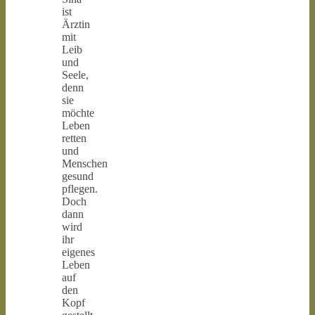
ist
Ärztin
mit
Leib
und
Seele,
denn
sie
möchte
Leben
retten
und
Menschen
gesund
pflegen.
Doch
dann
wird
ihr
eigenes
Leben
auf
den
Kopf