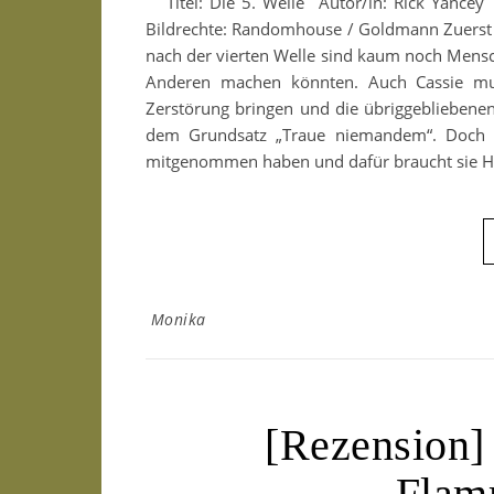
Titel: Die 5. Welle Autor/in: Rick Yancey
Bildrechte: Randomhouse / Goldmann Zuerst 
nach der vierten Welle sind kaum noch Mensch
Anderen machen könnten. Auch Cassie mu
Zerstörung bringen und die übriggebliebene
dem Grundsatz „Traue niemandem“. Doch s
mitgenommen haben und dafür braucht sie Hilfe
Monika
[Rezension]
Flam