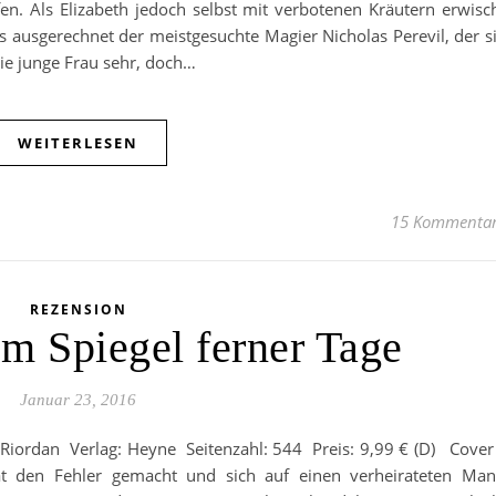
en. Als Elizabeth jedoch selbst mit verbotenen Kräutern erwisc
es ausgerechnet der meistgesuchte Magier Nicholas Perevil, der s
die junge Frau sehr, doch…
WEITERLESEN
15 Kommenta
REZENSION
Im Spiegel ferner Tage
Januar 23, 2016
 Riordan Verlag: Heyne Seitenzahl: 544 Preis: 9,99 € (D) Cover
t den Fehler gemacht und sich auf einen verheirateten Ma