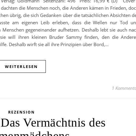
 Verlag: Goldmann Seitenzahl: 496 Preis: 16,99 € (D) Cover
dachten die Menschen noch, die Anderen kämen in Frieden, do
en übrig, die sich Gedanken über die tatsächlichen Absichten d
sste am eigenen Leib erleben, dass die Wellen nur Tod u
n Menschen gegeneinander aufhetzen. Deshalb lebt sie auch na
ie will ihren kleinen Bruder Sammy finden, den die Ander
. Deshalb wirft sie all ihre Prinzipien über Bord,…
WEITERLESEN
1 Komment
REZENSION
 Das Vermächtnis des
menmädchens