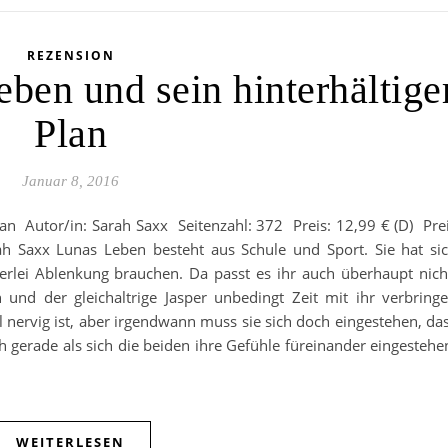
REZENSION
ben und sein hinterhältige
Plan
Januar 8, 2016
an Autor/in: Sarah Saxx Seitenzahl: 372 Preis: 12,99 € (D) Pre
h Saxx Lunas Leben besteht aus Schule und Sport. Sie hat si
nerlei Ablenkung brauchen. Da passt es ihr auch überhaupt nich
nd der gleichaltrige Jasper unbedingt Zeit mit ihr verbring
al nervig ist, aber irgendwann muss sie sich doch eingestehen, da
ch gerade als sich die beiden ihre Gefühle füreinander eingestehe
WEITERLESEN