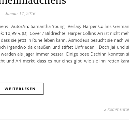
Januar 17, 2016
ns Autor/in: Samantha Young Verlag: Harper Collins Germa
: 10,99 € (D) Cover / Bildrechte: Harper Collins Ari ist nicht me
, dass sie jetzt in Ruhe leben kann. Asmodeus besucht sie nach w
och irgendwo da draußen und stiftet Unfrieden. Doch Jai und s
 werden als Jäger immer besser. Einige böse Dschinn konnten s
ht und Ari merkt, dass es nur eines gibt, wie sie ihn retten kan
WEITERLESEN
2 Kommenta