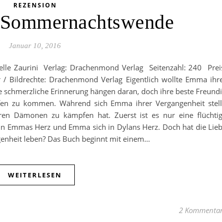
REZENSION
] Sommernachtswende
Januar 10, 2016
lle Zaurini Verlag: Drachenmond Verlag Seitenzahl: 240 Prei
/ Bildrechte: Drachenmond Verlag Eigentlich wollte Emma ihr
e schmerzliche Erinnerung hängen daran, doch ihre beste Freund
ffen zu kommen. Während sich Emma ihrer Vergangenheit stell
eren Dämonen zu kämpfen hat. Zuerst ist es nur eine flüchti
 in Emmas Herz und Emma sich in Dylans Herz. Doch hat die Lie
genheit leben? Das Buch beginnt mit einem…
WEITERLESEN
2 Kommenta