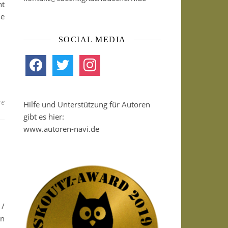
ht
ie
SOCIAL MEDIA
facebook
twitter
instagram
re
Hilfe und Unterstützung für Autoren
gibt es hier:
www.autoren-navi.de
 /
nn