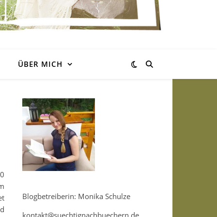
ÜBER MICH
00
am
Blogbetreiberin: Monika Schulze
et
nd
kontakt@suechtignachbuechern.de