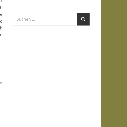
 /
ch
er
nd
ch
en
ar