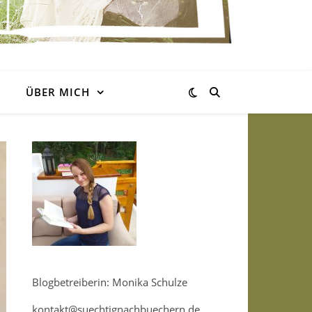
ÜBER MICH
Blogbetreiberin: Monika Schulze
kontakt@suechtignachbuechern.de