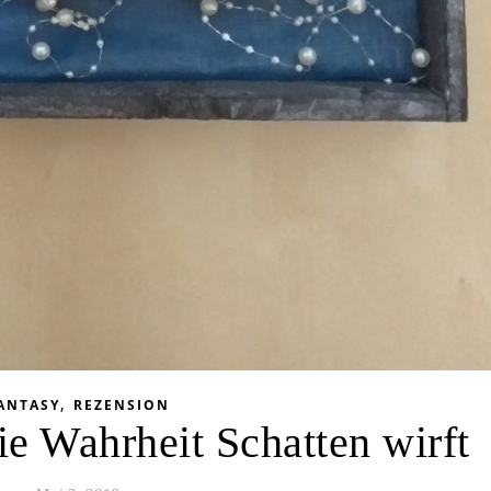
,
ANTASY
REZENSION
ie Wahrheit Schatten wirft