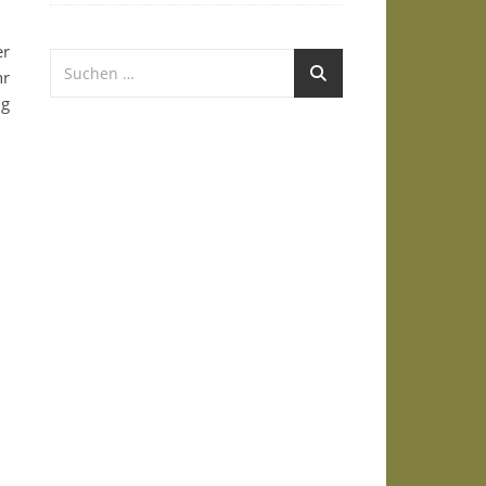
er
hr
ig