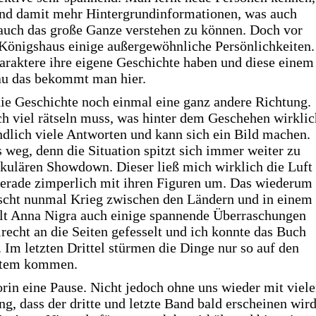
nd damit mehr Hintergrundinformationen, was auch
 auch das große Ganze verstehen zu können. Doch vor
 Königshaus einige außergewöhnliche Persönlichkeiten.
haraktere ihre eigene Geschichte haben und diese einem
au das bekommt man hier.
e Geschichte noch einmal eine ganz andere Richtung.
 viel rätseln muss, was hinter dem Geschehen wirklic
dlich viele Antworten und kann sich ein Bild machen.
weg, denn die Situation spitzt sich immer weiter zu
takulären Showdown. Dieser ließ mich wirklich die Luft
 gerade zimperlich mit ihren Figuren um. Das wiederum
rrscht nunmal Krieg zwischen den Ländern und in einem
ält Anna Nigra auch einige spannende Überraschungen
lrecht an die Seiten gefesselt und ich konnte das Buch
 Im letzten Drittel stürmen die Dinge nur so auf den
 Atem kommen.
rin eine Pause. Nicht jedoch ohne uns wieder mit viel
, dass der dritte und letzte Band bald erscheinen wird