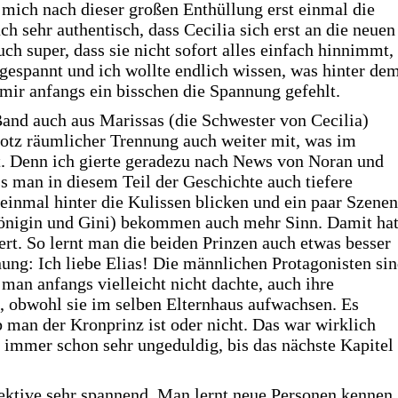
 mich nach dieser großen Enthüllung erst einmal die
uch sehr authentisch, dass Cecilia sich erst an die neuen
h super, dass sie nicht sofort alles einfach hinnimmt,
espannt und ich wollte endlich wissen, was hinter de
mir anfangs ein bisschen die Spannung gefehlt.
Band auch aus Marissas (die Schwester von Cecilia)
otz räumlicher Trennung auch weiter mit, was im
t. Denn ich gierte geradezu nach News von Noran und
ss man in diesem Teil der Geschichte auch tiefere
inmal hinter die Kulissen blicken und ein paar Szenen
Königin und Gini) bekommen auch mehr Sinn. Damit ha
rt. So lernt man die beiden Prinzen auch etwas besser
ung: Ich liebe Elias! Die männlichen Protagonisten si
 man anfangs vielleicht nicht dachte, auch ihre
, obwohl sie im selben Elternhaus aufwachsen. Es
 man der Kronprinz ist oder nicht. Das war wirklich
e immer schon sehr ungeduldig, bis das nächste Kapitel
ektive sehr spannend. Man lernt neue Personen kennen,