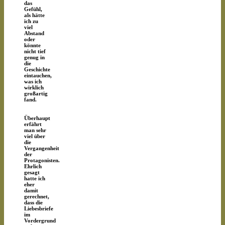
das
Gefühl,
als hätte
ich zu
viel
Abstand
oder
könnte
nicht tief
genug in
die
Geschichte
eintauchen,
was ich
wirklich
großartig
fand.
Überhaupt
erfährt
man sehr
viel über
die
Vergangenheit
der
Protagonisten.
Ehrlich
gesagt
hatte ich
eher
damit
gerechnet,
dass die
Liebesbriefe
im
Vordergrund