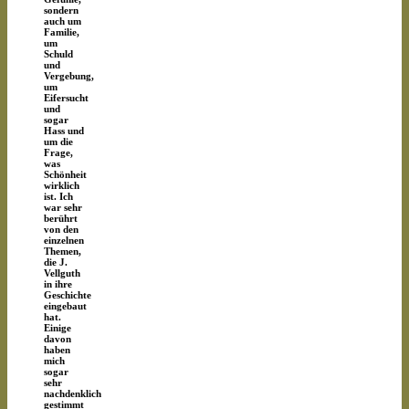
sondern
auch um
Familie,
um
Schuld
und
Vergebung,
um
Eifersucht
und
sogar
Hass und
um die
Frage,
was
Schönheit
wirklich
ist. Ich
war sehr
berührt
von den
einzelnen
Themen,
die J.
Vellguth
in ihre
Geschichte
eingebaut
hat.
Einige
davon
haben
mich
sogar
sehr
nachdenklich
gestimmt