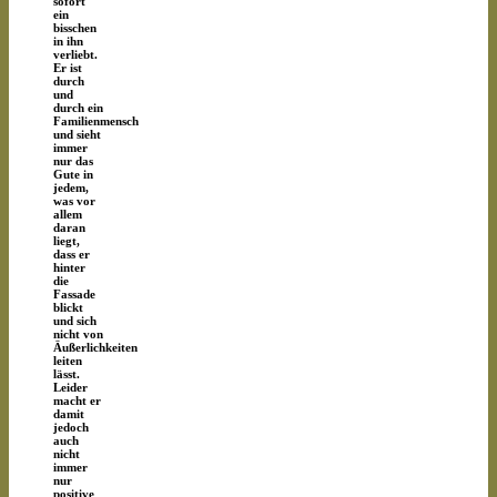
sofort
ein
bisschen
in ihn
verliebt.
Er ist
durch
und
durch ein
Familienmensch
und sieht
immer
nur das
Gute in
jedem,
was vor
allem
daran
liegt,
dass er
hinter
die
Fassade
blickt
und sich
nicht von
Äußerlichkeiten
leiten
lässt.
Leider
macht er
damit
jedoch
auch
nicht
immer
nur
positive