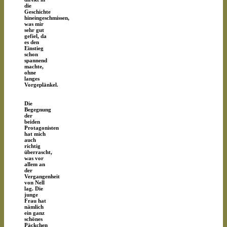
die
Geschichte
hineingeschmissen,
was mir
sehr gut
gefiel, da
es den
Einstieg
schon
spannend
machte,
ohne
langes
Vorgeplänkel.
Die
Begegnung
der
beiden
Protagonisten
hat mich
auch
richtig
überrascht,
was vor
allem an
der
Vergangenheit
von Nell
lag. Die
junge
Frau hat
nämlich
ein ganz
schönes
Päckchen