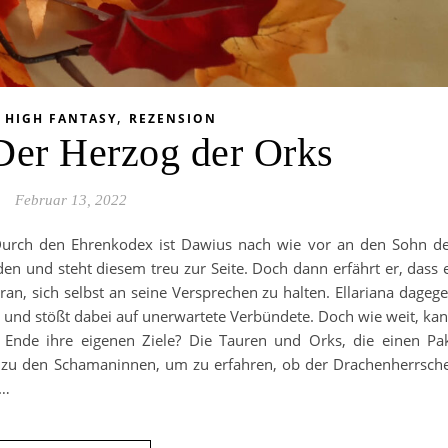
,
,
HIGH FANTASY
REZENSION
 Der Herzog der Orks
Februar 13, 2022
rch den Ehrenkodex ist Dawius nach wie vor an den Sohn d
 und steht diesem treu zur Seite. Doch dann erfährt er, dass 
n, sich selbst an seine Versprechen zu halten. Ellariana dageg
en und stößt dabei auf unerwartete Verbündete. Doch wie weit, ka
 Ende ihre eigenen Ziele? Die Tauren und Orks, die einen Pa
n zu den Schamaninnen, um zu erfahren, ob der Drachenherrsch
m…