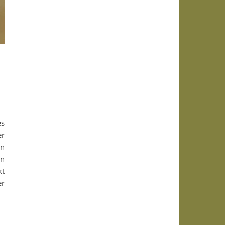
es
er
en
nn
kt
er