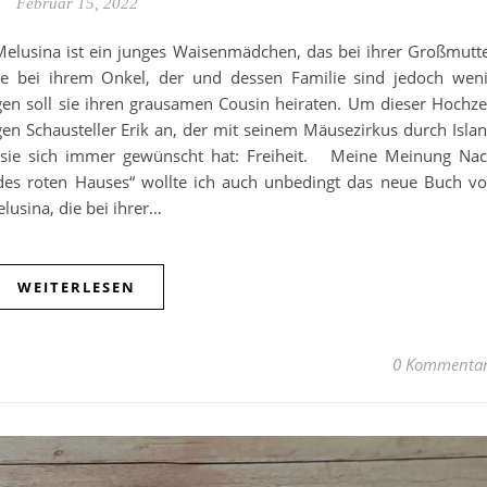
Februar 15, 2022
usina ist ein junges Waisenmädchen, das bei ihrer Großmutt
 sie bei ihrem Onkel, der und dessen Familie sind jedoch wen
en soll sie ihren grausamen Cousin heiraten. Um dieser Hochze
en Schausteller Erik an, der mit seinem Mäusezirkus durch Isla
s sie sich immer gewünscht hat: Freiheit. Meine Meinung Na
es roten Hauses“ wollte ich auch unbedingt das neue Buch v
lusina, die bei ihrer…
WEITERLESEN
0 Kommenta