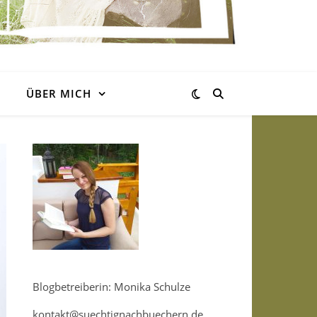
ÜBER MICH
Blogbetreiberin: Monika Schulze
kontakt@suechtignachbuechern.de