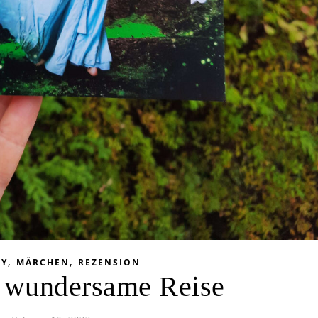
,
,
SY
MÄRCHEN
REZENSION
 wundersame Reise