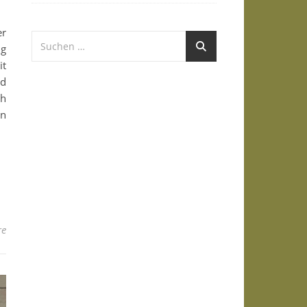
er
ig
it
nd
ch
on
re