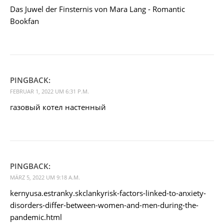
Das Juwel der Finsternis von Mara Lang - Romantic
Bookfan
PINGBACK:
FEBRUAR 1, 2022 UM 6:31 P.M.
газовый котел настенный
PINGBACK:
MÄRZ 5, 2022 UM 9:18 A.M.
kernyusa.estranky.skclankyrisk-factors-linked-to-anxiety-
disorders-differ-between-women-and-men-during-the-
pandemic.html