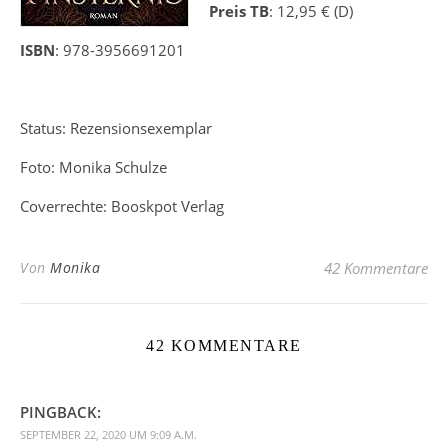
Preis TB
: 12,95 € (D)
ISBN
: 978-3956691201
Status: Rezensionsexemplar
Foto: Monika Schulze
Coverrechte: Booskpot Verlag
Von
Monika
42 Kommentare
42 KOMMENTARE
PINGBACK:
SEPTEMBER 22, 2020 UM 9:09 A.M.