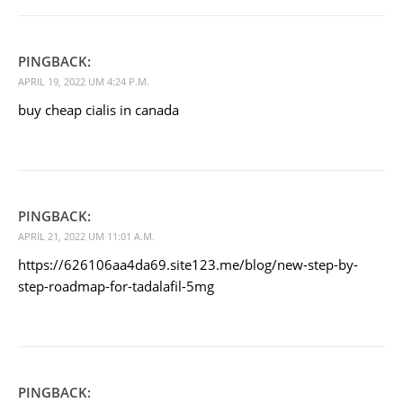
PINGBACK:
APRIL 19, 2022 UM 4:24 P.M.
buy cheap cialis in canada
PINGBACK:
APRIL 21, 2022 UM 11:01 A.M.
https://626106aa4da69.site123.me/blog/new-step-by-
step-roadmap-for-tadalafil-5mg
PINGBACK: