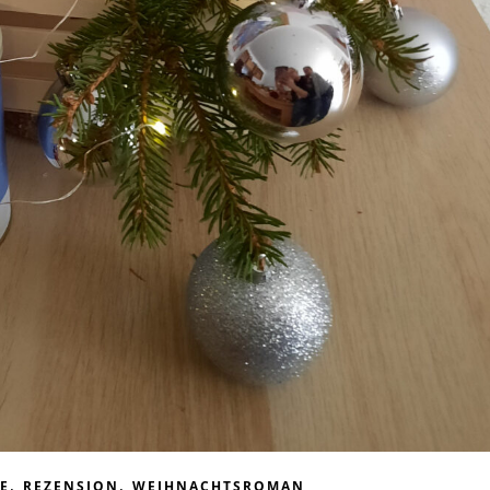
,
,
E
REZENSION
WEIHNACHTSROMAN