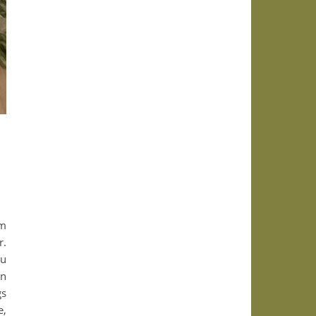
em
r.
Zu
en
gs
e,