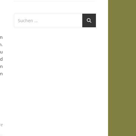
em
n.
zu
nd
en
in
re