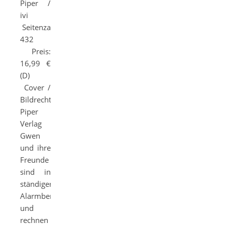
Piper /
ivi
Seitenzahl:
432
Preis:
16,99 €
(D)
Cover /
Bildrechte:
Piper
Verlag
Gwen
und ihre
Freunde
sind in
ständiger
Alarmbereitschaft
und
rechnen