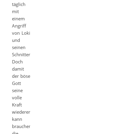
täglich
mit
einem
Angriff
von Loki
und
seinen
Schnittern.
Doch
damit
der böse
Gott
seine
volle
Kraft
wiedererlangen
kann
brauchen
die