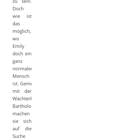
zu sein.
Doch
wie ist
das
möglich,
wo
Emily
doch ein
ganz
normaler
Mensch
ist. Gemeinsam
mit der
Wächterkatze
Bartholomäus
machen
sie sich
auf die
Suche