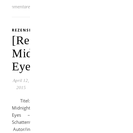
Kommentare
REZENSION
[Rezension]
Midnight
Eyes
April 12,
2015
Titel:
Midnight
Eyes –
Schattenträume
Autor/in: