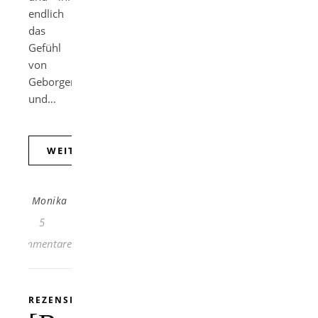
endlich
das
Gefühl
von
Geborgenheit
und…
WEITERLESEN
Monika
5
Kommentare
REZENSION