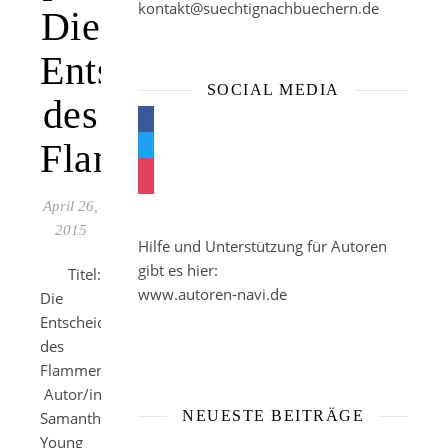
kontakt@suechtignachbuechern.de
Die
Entscheidung
SOCIAL MEDIA
des
facebook
Flammenmädchens
twitter
instagram
April 26,
2015
Hilfe und Unterstützung für Autoren
gibt es hier:
Titel:
www.autoren-navi.de
Die
Entscheidung
des
Flammenmädchens
Autor/in:
NEUESTE BEITRÄGE
Samantha
Young