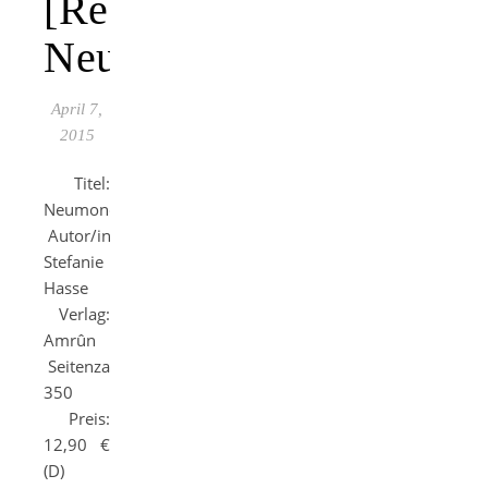
[Rezension]
Neumondschatten
April 7,
2015
Titel:
Neumondschatten
Autor/in:
Stefanie
Hasse
Verlag:
Amrûn
Seitenzahl:
350
Preis:
12,90 €
(D)