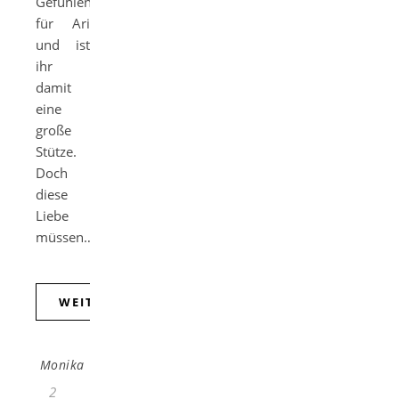
Gefühlen
für Ari
und ist
ihr
damit
eine
große
Stütze.
Doch
diese
Liebe
müssen…
WEITERLESEN
Monika
2