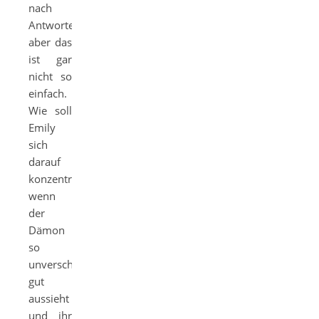
nach
Antworten,
aber das
ist gar
nicht so
einfach.
Wie soll
Emily
sich
darauf
konzentrieren,
wenn
der
Dämon
so
unverschämt
gut
aussieht
und ihr