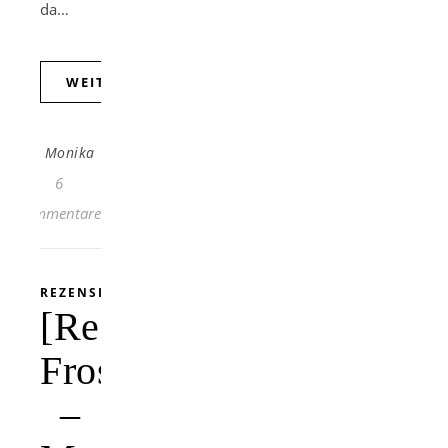
da…
WEITERLESEN
Monika
6
Kommentare
REZENSION
[Rezension]
Frostkiller
–