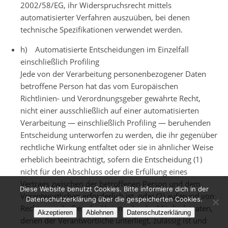
2002/58/EG, ihr Widerspruchsrecht mittels
automatisierter Verfahren auszuüben, bei denen
technische Spezifikationen verwendet werden.
h) Automatisierte Entscheidungen im Einzelfall
einschließlich Profiling
Jede von der Verarbeitung personenbezogener Daten
betroffene Person hat das vom Europäischen
Richtlinien- und Verordnungsgeber gewährte Recht,
nicht einer ausschließlich auf einer automatisierten
Verarbeitung — einschließlich Profiling — beruhenden
Entscheidung unterworfen zu werden, die ihr gegenüber
rechtliche Wirkung entfaltet oder sie in ähnlicher Weise
erheblich beeinträchtigt, sofern die Entscheidung (1)
nicht für den Abschluss oder die Erfüllung eines
Vertrags zwischen der betroffenen Person und dem
Diese Website benutzt Cookies. Bitte informiere dich in der
Verantwortlichen erforderlich ist, oder (2) aufgrund von
Datenschutzerklärung über die gespeicherten Cookies.
Rechtsvorschriften der Union oder der Mitgliedstaaten,
Akzeptieren
Ablehnen
Datenschutzerklärung
denen der Verantwortliche unterliegt, zulässig ist und