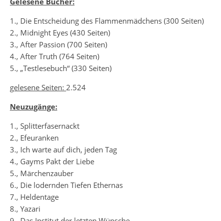
Gelesene Bücher:
1., Die Entscheidung des Flammenmädchens (300 Seiten)
2., Midnight Eyes (430 Seiten)
3., After Passion (700 Seiten)
4., After Truth (764 Seiten)
5., „Testlesebuch“ (330 Seiten)
gelesene Seiten:
2.524
Neuzugänge:
1., Splitterfasernackt
2., Efeuranken
3., Ich warte auf dich, jeden Tag
4., Gayms Pakt der Liebe
5., Märchenzauber
6., Die lodernden Tiefen Ethernas
7., Heldentage
8., Yazari
9., Das Institut der letzten Wünsche