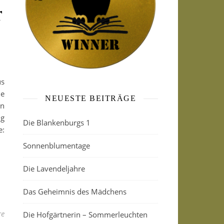
r
us
ie
NEUESTE BEITRÄGE
en
g
Die Blankenburgs 1
e:
Sonnenblumentage
Die Lavendeljahre
Das Geheimnis des Mädchens
re
Die Hofgärtnerin – Sommerleuchten