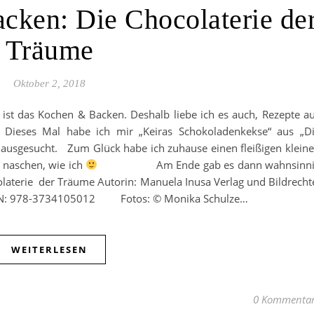
cken: Die Chocolaterie de
Träume
Oktober 2, 2018
ist das Kochen & Backen. Deshalb liebe ich es auch, Rezepte a
ieses Mal habe ich mir „Keiras Schokoladenkekse“ aus „D
 ausgesucht. Zum Glück habe ich zuhause einen fleißigen klein
u naschen, wie ich
Am Ende gab es dann wahnsinni
aterie der Träume Autorin: Manuela Inusa Verlag und Bildrecht
D) ISBN: 978-3734105012 Fotos: © Monika Schulze…
WEITERLESEN
0 Kommenta