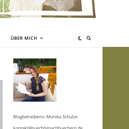
ÜBER MICH
Blogbetreiberin: Monika Schulze
kontakt@suechtignachbuechern.de