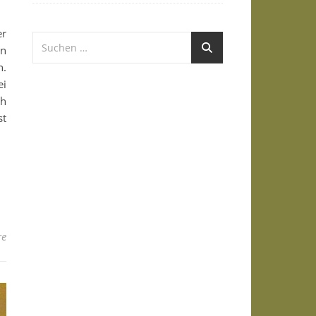
er
en
n.
ei
ch
st
re