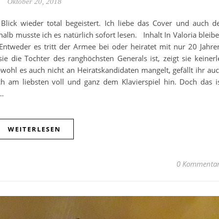
Oktober 20, 2018
lick wieder total begeistert. Ich liebe das Cover und auch d
alb musste ich es natürlich sofort lesen. Inhalt In Valoria bleib
tweder es tritt der Armee bei oder heiratet mit nur 20 Jahre
ie die Tochter des ranghöchsten Generals ist, zeigt sie keinerl
ohl es auch nicht an Heiratskandidaten mangelt, gefällt ihr au
ich am liebsten voll und ganz dem Klavierspiel hin. Doch das i
n…
WEITERLESEN
0 Kommenta