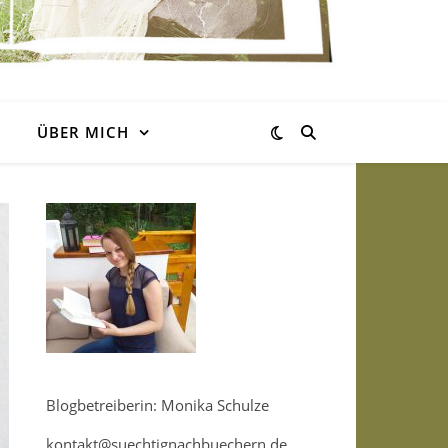
ÜBER MICH
Blogbetreiberin: Monika Schulze
kontakt@suechtignachbuechern.de