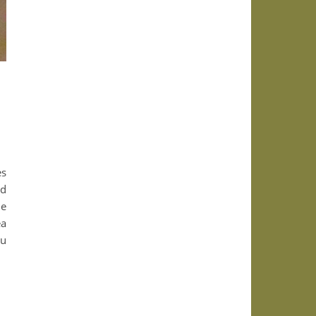
es
ld
ie
ea
au