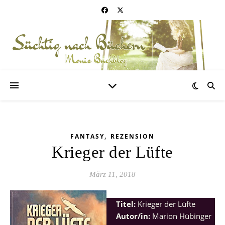
,
FANTASY
REZENSION
Krieger der Lüfte
März 11, 2018
Titel:
Krieger der Lüfte
Autor/in:
Marion Hübinger