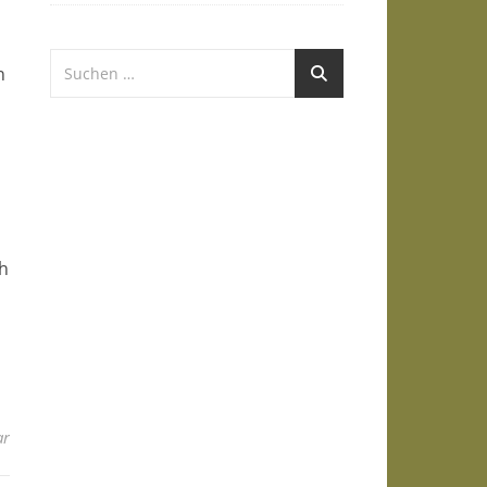
n
n
ch
ar