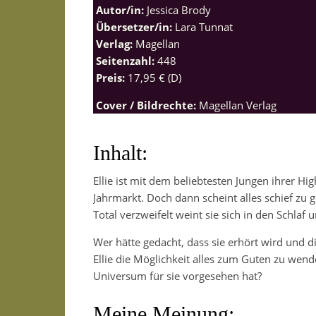
Autor/in:
Jessica Brody
Übersetzer/in:
Lara Tunnat
Verlag:
Magellan
Seitenzahl:
448
Preis:
17,95 € (D)
Cover / Bildrechte:
Magellan Verlag
Inhalt:
Ellie ist mit dem beliebtesten Jungen ihrer Hi
Jahrmarkt. Doch dann scheint alles schief zu 
Total verzweifelt weint sie sich in den Schla
Wer hätte gedacht, dass sie erhört wird und 
Ellie die Möglichkeit alles zum Guten zu wende
Universum für sie vorgesehen hat?
Meine Meinung: