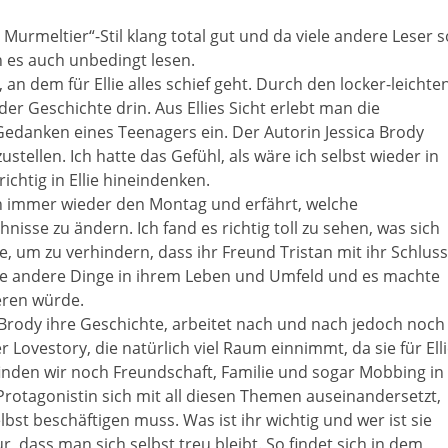
Murmeltier“-Stil klang total gut und da viele andere Leser s
h es auch unbedingt lesen.
n dem für Ellie alles schief geht. Durch den locker-leichte
 der Geschichte drin. Aus Ellies Sicht erlebt man die
edanken eines Teenagers ein. Der Autorin Jessica Brody
ustellen. Ich hatte das Gefühl, als wäre ich selbst wieder in
chtig in Ellie hineindenken.
n immer wieder den Montag und erfährt, welche
sse zu ändern. Ich fand es richtig toll zu sehen, was sich
, um zu verhindern, dass ihr Freund Tristan mit ihr Schluss
ige andere Dinge in ihrem Leben und Umfeld und es machte
ieren würde.
a Brody ihre Geschichte, arbeitet nach und nach jedoch noch
Lovestory, die natürlich viel Raum einnimmt, da sie für Ell
inden wir noch Freundschaft, Familie und sogar Mobbing in
rotagonistin sich mit all diesen Themen auseinandersetzt,
selbst beschäftigen muss. Was ist ihr wichtig und wer ist sie
r, dass man sich selbst treu bleibt. So findet sich in dem