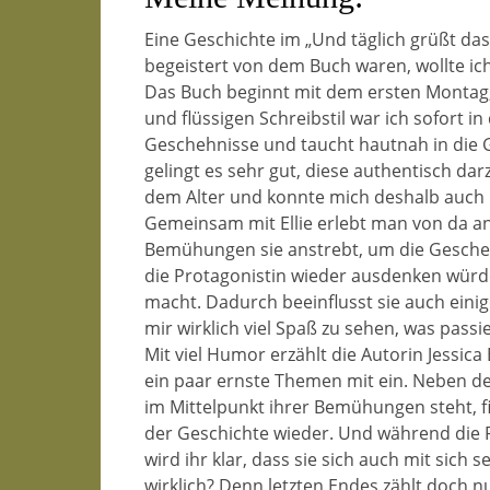
Eine Geschichte im „Und täglich grüßt das 
begeistert von dem Buch waren, wollte ic
Das Buch beginnt mit dem ersten Montag, a
und flüssigen Schreibstil war ich sofort in
Geschehnisse und taucht hautnah in die G
gelingt es sehr gut, diese authentisch darz
dem Alter und konnte mich deshalb auch ri
Gemeinsam mit Ellie erlebt man von da a
Bemühungen sie anstrebt, um die Geschehni
die Protagonistin wieder ausdenken würde
macht. Dadurch beeinflusst sie auch ein
mir wirklich viel Spaß zu sehen, was pass
Mit viel Humor erzählt die Autorin Jessic
ein paar ernste Themen mit ein. Neben der 
im Mittelpunkt ihrer Bemühungen steht, f
der Geschichte wieder. Und während die P
wird ihr klar, dass sie sich auch mit sich 
wirklich? Denn letzten Endes zählt doch nu