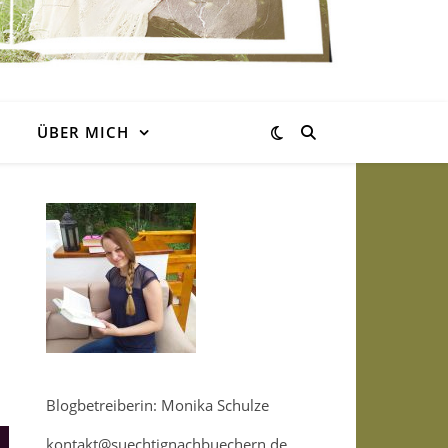
ÜBER MICH
Blogbetreiberin: Monika Schulze
kontakt@suechtignachbuechern.de