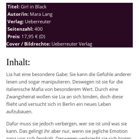
Titel:
Girl in Black
Autor/in:
Mara Lang
Verlag:
Ueberreuter
Seitenzahl:
400
Preis:
17,95 € (D)
Cover / Bildrechte:
Ueberreuter Verlag
Inhalt:
Lia hat eine besondere Gabe: Sie kann die Gefühle anderer
lesen und sogar manipulieren. Deswegen ist sie für die
italienische Mafia von besonderem Wert. Durch eine
Zwangsheirat wollen sie Lia an sich binden, doch diese
flieht und versucht sich in Berlin ein neues Leben
aufzubauen.
Dafür muss sie jedoch verbergen, wer sie ist und was sie
kann. Das gelingt ihr aber nur, wenn sie jegliche Emotion
ganz von sich fernhält. Deswegen verkriecht sie sich hinter