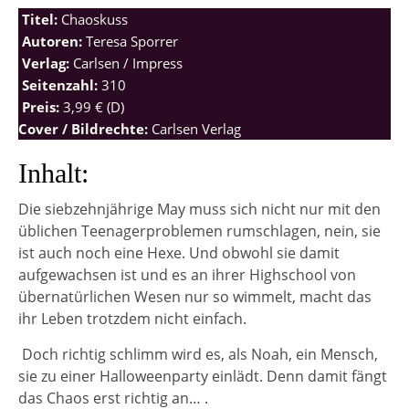
Titel:
Chaoskuss
Autoren:
Teresa Sporrer
Verlag:
Carlsen / Impress
Seitenzahl:
310
Preis:
3,99 € (D)
Cover / Bildrechte:
Carlsen Verlag
Inhalt:
Die siebzehnjährige May muss sich nicht nur mit den
üblichen Teenagerproblemen rumschlagen, nein, sie
ist auch noch eine Hexe. Und obwohl sie damit
aufgewachsen ist und es an ihrer Highschool von
übernatürlichen Wesen nur so wimmelt, macht das
ihr Leben trotzdem nicht einfach.
Doch richtig schlimm wird es, als Noah, ein Mensch,
sie zu einer Halloweenparty einlädt. Denn damit fängt
das Chaos erst richtig an… .