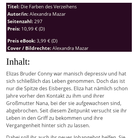
Titel:
Die Farben des Verzeihens
Autor/in:
Alexandra Mazar
Seitenzahl:
297
Preis:
10,99 € (D)
Preis eBook:
3,99 € (D)
Cover / Bildrechte:
Alexandra Mazar
Inhalt:
Elizas Bruder Conny war manisch depressiv und hat
sich schließlich das Leben genommen. Doch das ist
nur die Spitze des Eisberges. Eliza hat nämlich schon
Jahre vorher den Kontakt zu ihm und ihrer
Großmutter Nana, bei der sie aufgewachsen sind,
abgebrochen. Seit diesem Zeitpunkt versucht sie ihr
Leben in den Griff zu bekommen und ihre
Vergangenheit hinter sich zu lassen.
Dabei soll ihr auch ihr neues Jobangebot helfen. Sie