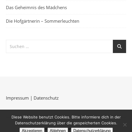
Das Geheimnis des Mädchens
Die Hofgärtnerin – Sommerleuchten
Impressum
|
Datenschutz
Diese Website benutzt Cookies. Bitte informiere dich in der
Datenschutzerklärung über die gespeicherten Cookies.
Ashe Theme von
WP Royal
.
Akzeptieren
Ablehnen
Datenschutzerklärung