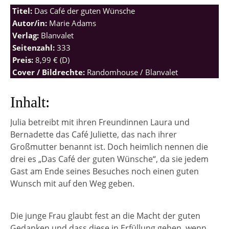
Titel:
Das Café der guten Wünsche
Autor/in:
Marie Adams
Verlag:
Blanvalet
Seitenzahl:
333
Preis:
8,99 € (D)
Cover / Bildrechte:
Randomhouse / Blanvalet
Inhalt:
Julia betreibt mit ihren Freundinnen Laura und
Bernadette das Café Juliette, das nach ihrer
Großmutter benannt ist. Doch heimlich nennen die
drei es „Das Café der guten Wünsche“, da sie jedem
Gast am Ende seines Besuches noch einen guten
Wunsch mit auf den Weg geben.
Die junge Frau glaubt fest an die Macht der guten
Gedanken und dass diese in Erfüllung gehen, wenn