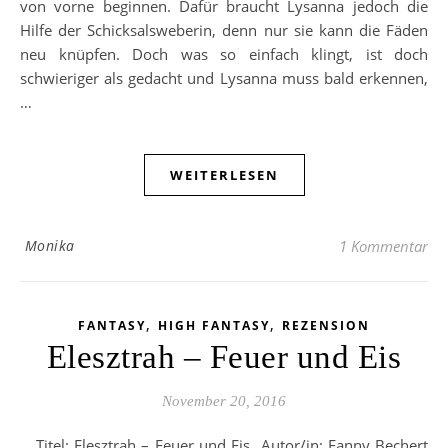
von vorne beginnen. Dafür braucht Lysanna jedoch die
Hilfe der Schicksalsweberin, denn nur sie kann die Fäden
neu knüpfen. Doch was so einfach klingt, ist doch
schwieriger als gedacht und Lysanna muss bald erkennen,
…
WEITERLESEN
Monika
1 Kommentar
,
,
FANTASY
HIGH FANTASY
REZENSION
Elesztrah – Feuer und Eis
November 20, 2016
Titel: Elesztrah – Feuer und Eis Autor/in: Fanny Bechert