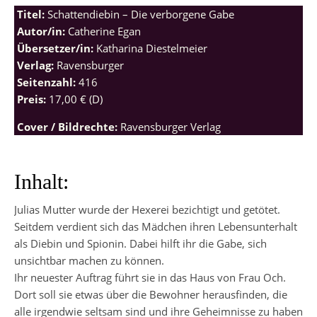
Titel:
Schattendiebin – Die verborgene Gabe
Autor/in:
Catherine Egan
Übersetzer/in:
Katharina Diestelmeier
Verlag:
Ravensburger
Seitenzahl:
416
Preis:
17,00 € (D)
Cover / Bildrechte:
Ravensburger Verlag
Inhalt:
Julias Mutter wurde der Hexerei bezichtigt und getötet.
Seitdem verdient sich das Mädchen ihren Lebensunterhalt
als Diebin und Spionin. Dabei hilft ihr die Gabe, sich
unsichtbar machen zu können.
Ihr neuester Auftrag führt sie in das Haus von Frau Och.
Dort soll sie etwas über die Bewohner herausfinden, die
alle irgendwie seltsam sind und ihre Geheimnisse zu haben