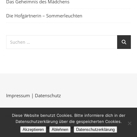
Das Geheimnis des Mädchens
Die Hofgärtnerin – Sommerleuchten
Impressum
|
Datenschutz
Diese Website benutzt Cookies. Bitte informiere dich in der
Datenschutzerklärung über die gespeicherten Cookies.
Ashe Theme von
WP Royal
.
Akzeptieren
Ablehnen
Datenschutzerklärung