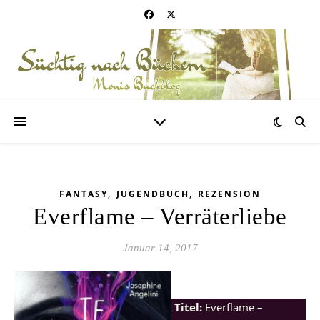
,
,
FANTASY
JUGENDBUCH
REZENSION
Everflame – Verräterliebe
Januar 14, 2017
Titel:
Everflame –