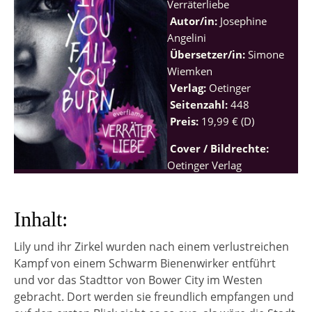
Verräterliebe
Autor/in:
Josephine
Angelini
Übersetzer/in:
Simone
Wiemken
Verlag:
Oetinger
Seitenzahl:
448
Preis:
19,99 € (D)
Cover / Bildrechte:
Oetinger Verlag
Inhalt:
Lily und ihr Zirkel wurden nach einem verlustreichen
Kampf von einem Schwarm Bienenwirker entführt
und vor das Stadttor von Bower City im Westen
gebracht. Dort werden sie freundlich empfangen und