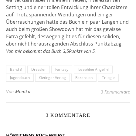
wartet dann aber mit einem neuen, interessanten
Setting und einer tollen Entwicklung ihrer Charaktere
auf. Trotz spannender Wendungen und einiger
Überraschungen hatte das Buch ein paar Längen und
auch beim großen Showdown hat mir das gewisse
Extra gefehlt, deswegen gibt es für diesen soliden,
aber nicht herausragenden Abschluss Punktabzug.
Von mir bekommt das Buch 3,5Punkte von 5.
Band 3
Dressler
Fantasy
Josephine Angelini
Jugendbuch
Oetinger Verlag
Rezension
Trilogie
Von
Monika
3 Kommentare
3 KOMMENTARE
HÖRNCHENS BÜCHERNEST