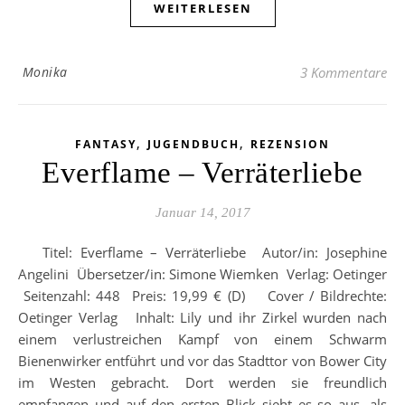
WEITERLESEN
Monika
3 Kommentare
,
,
FANTASY
JUGENDBUCH
REZENSION
Everflame – Verräterliebe
Januar 14, 2017
Titel: Everflame – Verräterliebe Autor/in: Josephine
Angelini Übersetzer/in: Simone Wiemken Verlag: Oetinger
Seitenzahl: 448 Preis: 19,99 € (D) Cover / Bildrechte:
Oetinger Verlag Inhalt: Lily und ihr Zirkel wurden nach
einem verlustreichen Kampf von einem Schwarm
Bienenwirker entführt und vor das Stadttor von Bower City
im Westen gebracht. Dort werden sie freundlich
empfangen und auf den ersten Blick sieht es so aus, als