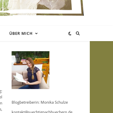
ÜBER MICH
g:
el
Blogbetreiberin: Monika Schulze
on
s,
kontakt@suechtignachbuechern.de