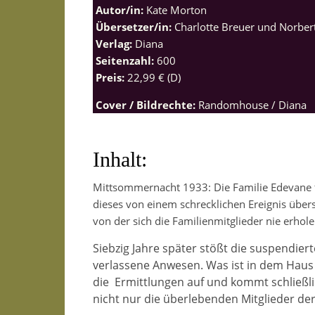
Autor/in:
Kate Morton
Übersetzer/in:
Charlotte Breuer und Norbe
Verlag:
Diana
Seitenzahl:
600
Preis:
22,99 € (D)
Cover / Bildrechte:
Randomhouse / Diana
Inhalt:
Mittsommernacht 1933: Die Familie Edevane fr
dieses von einem schrecklichen Ereignis übers
von der sich die Familienmitglieder nie erho
Siebzig Jahre später stößt die suspendiert
verlassene Anwesen. Was ist in dem Haus
die
Ermittlungen auf und kommt schließli
nicht nur die überlebenden Mitglieder de