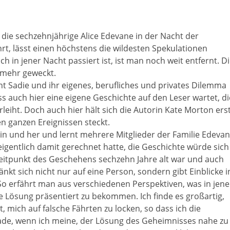
die sechzehnjährige Alice Edevane in der Nacht der
t, lässt einen höchstens die wildesten Spekulationen
ch in jener Nacht passiert ist, ist man noch weit entfernt. D
 mehr geweckt.
nt Sadie und ihr eigenes, berufliches und privates Dilemma
ss auch hier eine eigene Geschichte auf den Leser wartet, di
leiht. Doch auch hier hält sich die Autorin Kate Morton ers
n ganzen Ereignissen steckt.
in und her und lernt mehrere Mitglieder der Familie Edeva
eigentlich damit gerechnet hatte, die Geschichte würde sich
Zeitpunkt des Geschehens sechzehn Jahre alt war und auch
kt sich nicht nur auf eine Person, sondern gibt Einblicke i
So erfährt man aus verschiedenen Perspektiven, was in jene
die Lösung präsentiert zu bekommen. Ich finde es großartig,
, mich auf falsche Fährten zu locken, so dass ich die
rade, wenn ich meine, der Lösung des Geheimnisses nahe zu