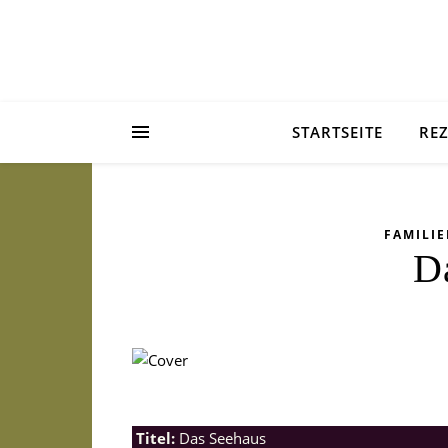
STARTSEITE
RE
FAMILI
D
Titel:
Das Seehaus