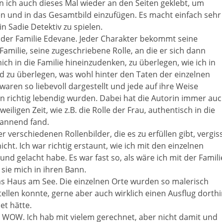
n ich auch dieses Mal wieder an den Seiten geklebt, um
n und in das Gesamtbild einzufügen. Es macht einfach sehr
n Sadie Detektiv zu spielen.
g der Familie Edevane. Jeder Charakter bekommt seine
Familie, seine zugeschriebene Rolle, an die er sich dann
mich in die Familie hineinzudenken, zu überlegen, wie ich in
d zu überlegen, was wohl hinter den Taten der einzelnen
waren so liebevoll dargestellt und jede auf ihre Weise
n richtig lebendig wurden. Dabei hat die Autorin immer au
iligen Zeit, wie z.B. die Rolle der Frau, authentisch in die
pannend fand.
 verschiedenen Rollenbilder, die es zu erfüllen gibt, vergis
ht. Ich war richtig erstaunt, wie ich mit den einzelnen
und gelacht habe. Es war fast so, als wäre ich mit der Famili
sie mich in ihren Bann.
as Haus am See. Die einzelnen Orte wurden so malerisch
stellen konnte, gerne aber auch wirklich einen Ausflug dorth
et hätte.
 WOW. Ich hab mit vielem gerechnet, aber nicht damit und