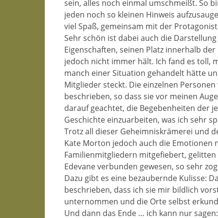
sein, alles noch einmal umschmeißt. So bi
jeden noch so kleinen Hinweis aufzusauge
viel Spaß, gemeinsam mit der Protagonisti
Sehr schön ist dabei auch die Darstellun
Eigenschaften, seinen Platz innerhalb der 
jedoch nicht immer hält. Ich fand es toll, 
manch einer Situation gehandelt hätte un
Mitglieder steckt. Die einzelnen Personen 
beschrieben, so dass sie vor meinen Auge
darauf geachtet, die Begebenheiten der jewe
Geschichte einzuarbeiten, was ich sehr s
Trotz all dieser Geheimniskrämerei und der
Kate Morton jedoch auch die Emotionen nic
Familienmitgliedern mitgefiebert, gelitten 
Edevane verbunden gewesen, so sehr zog 
Dazu gibt es eine bezaubernde Kulisse: D
beschrieben, dass ich sie mir bildlich vor
unternommen und die Orte selbst erkund
Und dann das Ende … ich kann nur sagen: