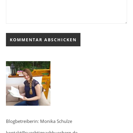
Blogbetreiberin: Monika Schulze
kontakt@suechtignachbuechern.de