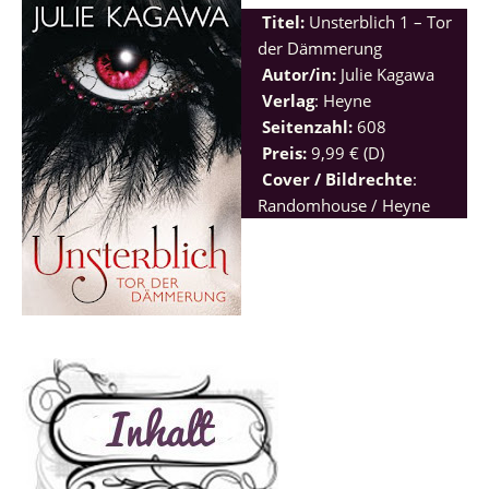
Titel:
Unsterblich 1 – Tor
der Dämmerung
Autor/in:
Julie Kagawa
Verlag
: Heyne
Seitenzahl:
608
Preis:
9,99 € (D)
Cover / Bildrechte
:
Randomhouse / Heyne