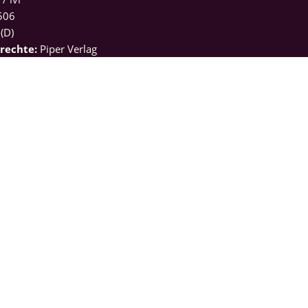
506
(D)
drechte:
Piper Verlag