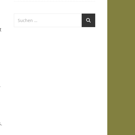
t
r
,
.