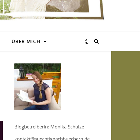
ÜBER MICH
Blogbetreiberin: Monika Schulze
kontakt@suechtignachbuechern.de