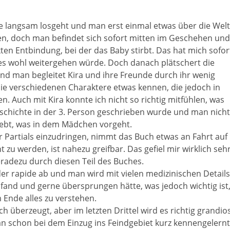
hte langsam losgeht und man erst einmal etwas über die Welt
eben, doch man befindet sich sofort mitten im Geschehen und
kten Entbindung, bei der das Baby stirbt. Das hat mich sofor
 es wohl weitergehen würde. Doch danach plätschert die
und man begleitet Kira und ihre Freunde durch ihr wenig
ie verschiedenen Charaktere etwas kennen, die jedoch in
. Auch mit Kira konnte ich nicht so richtig mitfühlen, was
Geschichte in der 3. Person geschrieben wurde und man nicht
ebt, was in dem Mädchen vorgeht.
er Partials einzudringen, nimmt das Buch etwas an Fahrt auf
zu werden, ist nahezu greifbar. Das gefiel mir wirklich seh
eradezu durch diesen Teil des Buches.
r rapide ab und man wird mit vielen medizinischen Details
e fand und gerne übersprungen hätte, was jedoch wichtig ist
Ende alles zu verstehen.
ch überzeugt, aber im letzten Drittel wird es richtig grandios
n schon bei dem Einzug ins Feindgebiet kurz kennengelernt