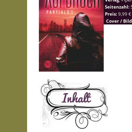
Seitenzahl:
Preis:
9,99 € 
Cover / Bil