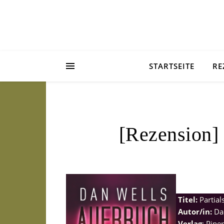
STARTSEITE
RE
[Rezension] 
Titel:
Partial
Autor/in:
Da
Verlag
: Piper