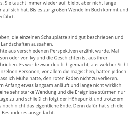
s. Sie taucht immer wieder auf, bleibt aber nicht lange
hr auf sich hat. Bis es zur großen Wende im Buch kommt un
rfährt.
ieben, die einzelnen Schauplätze sind gut beschrieben und
ie Landschaften aussahen.
chte aus verschiedenen Perspektiven erzählt wurde. Mal
on oder von Ivy und die Geschichten ist aus ihrer
chrieben. Es wurde zwar deutlich gemacht, aus welcher Sich
 einzelnen Personen, vor allem die magischen, hatten jedoch
ss ich Mühe hatte, den roten Faden nicht zu verlieren.
am Anfang etwas langsam anläuft und lange nicht wirklich
 eine sehr starke Wendung und die Ereignisse stürmen nur
e Lage zu und schließlich folgt der Höhepunkt und trotzdem
och nicht das eigentliche Ende. Denn dafür hat sich die
s Besonderes ausgedacht.