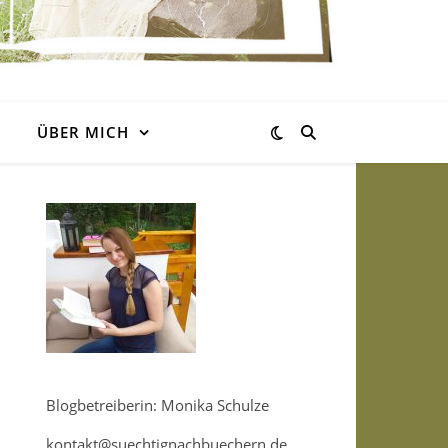
ÜBER MICH
Blogbetreiberin: Monika Schulze
kontakt@suechtignachbuechern.de