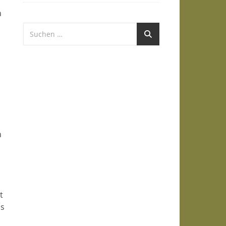
h
n
t
ns