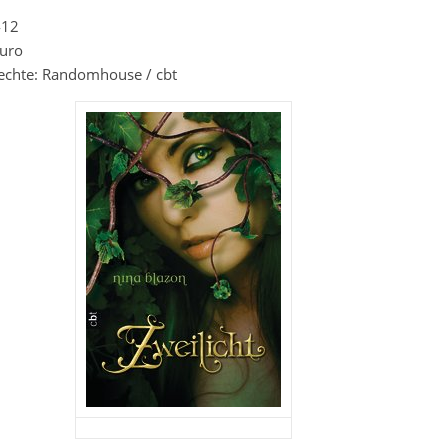
412
Euro
rechte: Randomhouse / cbt