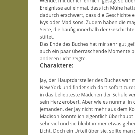
Wende, mit der ich ehrlich
gesagt so über
Ereignisse auf einmal, dass ich Mühe hatt
dadurch erschwert, dass die Geschichte ei
Ivys oder Madisons. Zudem haben die mag
Seite, die häufig innerhalb der Geschich
stiftet.
Das Ende des Buches hat mir sehr gut gefa
auch ein paar überraschende Momente be
anderen Licht zeigte.
Charaktere:
Jay, der Hauptdarsteller des Buches war 
New York und findet sich dort sofort zurech
in das beliebteste Mädchen der Schule ve
sein Herz erobert. Aber wie es nunmal in de
jemanden, der Jay nicht mehr aus dem Ko
Madison konnte ich eigentlich überhaupt n
sehr viel und sie bleibt immer etwas geh
Licht. Doch ein Urteil über sie, sollte ma