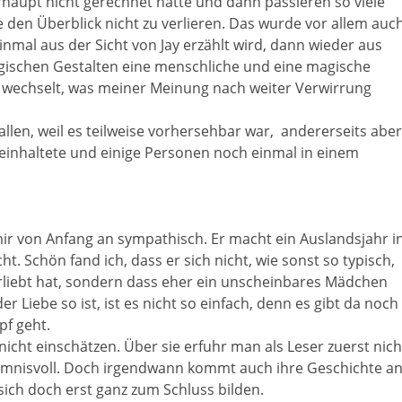
haupt nicht gerechnet hatte und dann passieren so viele
e den Überblick nicht zu verlieren. Das wurde vor allem auc
nmal aus der Sicht von Jay erzählt wird, dann wieder aus
ischen Gestalten eine menschliche und eine magische
te wechselt, was meiner Meinung nach weiter Verwirrung
llen, weil es teilweise vorhersehbar war,
andererseits aber
inhaltete und einige Personen noch einmal in einem
mir von Anfang an sympathisch. Er macht ein Auslandsjahr i
t. Schön fand ich, dass er sich nicht, wie sonst so typisch,
rliebt hat, sondern dass eher ein unscheinbares Mädchen
r Liebe so ist, ist es nicht so einfach, denn es gibt da noch
pf geht.
icht einschätzen. Über sie erfuhr man als Leser zuerst nich
eimnisvoll. Doch irgendwann kommt auch ihre Geschichte a
n sich doch erst ganz zum Schluss bilden.