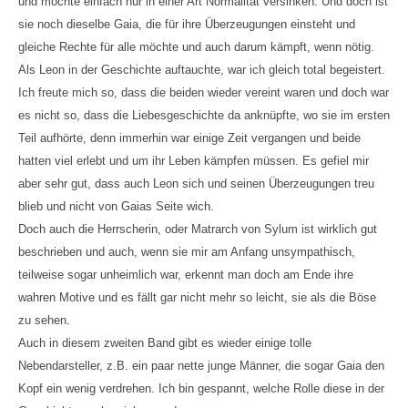
und möchte einfach nur in einer Art Normalität versinken. Und doch ist
sie noch dieselbe Gaia, die für ihre Überzeugungen einsteht und
gleiche Rechte für alle möchte und auch darum kämpft, wenn nötig.
Als Leon in der Geschichte auftauchte, war ich gleich total begeistert.
Ich freute mich so, dass die beiden wieder vereint waren und doch war
es nicht so, dass die Liebesgeschichte da anknüpfte, wo sie im ersten
Teil aufhörte, denn immerhin war einige Zeit vergangen und beide
hatten viel erlebt und um ihr Leben kämpfen müssen. Es gefiel mir
aber sehr gut, dass auch Leon sich und seinen Überzeugungen treu
blieb und nicht von Gaias Seite wich.
Doch auch die Herrscherin, oder Matrarch von Sylum ist wirklich gut
beschrieben und auch, wenn sie mir am Anfang unsympathisch,
teilweise sogar unheimlich war, erkennt man doch am Ende ihre
wahren Motive und es fällt gar nicht mehr so leicht, sie als die Böse
zu sehen.
Auch in diesem zweiten Band gibt es wieder einige tolle
Nebendarsteller, z.B. ein paar nette junge Männer, die sogar Gaia den
Kopf ein wenig verdrehen. Ich bin gespannt, welche Rolle diese in der