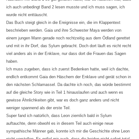
ich auch unbedingt Band 2 lesen musste und ich muss sagen, ich
wurde nicht enttäuscht.
Das Buch steigt gleich in die Ereignisse ein, die im Klappentext
beschrieben werden. Gaia und ihre Schwester Maya werden von
einem jungen Mann gerade noch rechtzeitig aus dem Ödland gerettet
und mit in ihr Dorf, das Sylum gebracht. Doch dort läuft es nicht recht
viel anders als in der Enklave, nur dass dort die Frauen das Sagen
haben.
Ich muss zugeben, dass ich zuerst Bedenken hatte, weil ich dachte,
endlich entkommt Gaia den Häschern der Enklave und gerät schon in
den nächsten Schlamassel. Da dachte ich noch, das würde bestimmt
auf die gleiche Story wie in Teil 1 hinauslaufen und auch wenn es
gewisse Ähnlichkeiten gibt, war es doch ganz anders und nicht
weniger spannend als der erste Teil.
Super fand ich natürlich, dass Leon ziemlich bald in Sylum
auftauchte, denn obwohl es in diesem Teil auch einige neue
sympathische Männer gab, konnte ich mir die Geschichte ohne Leon
nicht vorstellen. Es gefiel mir auch, dass die beiden nicht sofort total