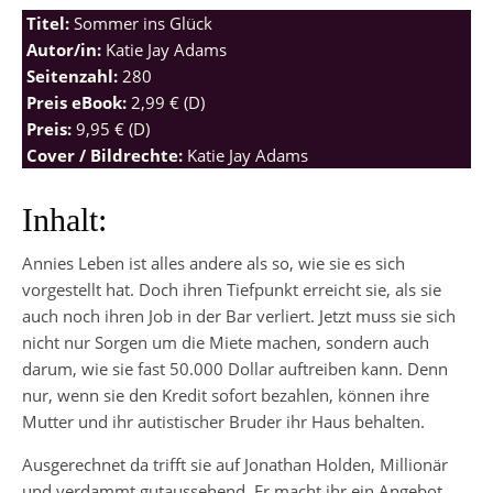
Titel:
Sommer ins Glück
Autor/in:
Katie Jay Adams
Seitenzahl:
280
Preis eBook:
2,99 € (D)
Preis:
9,95 € (D)
Cover / Bildrechte:
Katie Jay Adams
Inhalt:
Annies Leben ist alles andere als so, wie sie es sich
vorgestellt hat. Doch ihren Tiefpunkt erreicht sie, als sie
auch noch ihren Job in der Bar verliert. Jetzt muss sie sich
nicht nur Sorgen um die Miete machen, sondern auch
darum, wie sie fast 50.000 Dollar auftreiben kann. Denn
nur, wenn sie den Kredit sofort bezahlen, können ihre
Mutter und ihr autistischer Bruder ihr Haus behalten.
Ausgerechnet da trifft sie auf Jonathan Holden, Millionär
und verdammt gutaussehend. Er macht ihr ein Angebot,