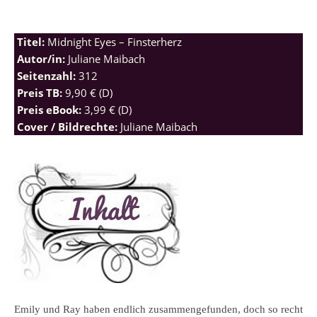
Titel:
Midnight Eyes – Finsterherz
Autor/in:
Juliane Maibach
Seitenzahl:
312
Preis TB:
9,90 € (D)
Preis eBook:
3,99 € (D)
Cover / Bildrechte:
Juliane Maibach
Emily und Ray haben endlich zusammengefunden, doch so recht