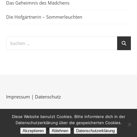
Das Geheimnis des Mädchens
Die Hofgärtnerin – Sommerleuchten
Impressum
|
Datenschutz
Diese Website benutzt Cookies. Bitte informiere dich in der
Datenschutzerklärung über die gespeicherten Cookies.
Ashe Theme von
WP Royal
.
Akzeptieren
Ablehnen
Datenschutzerklärung