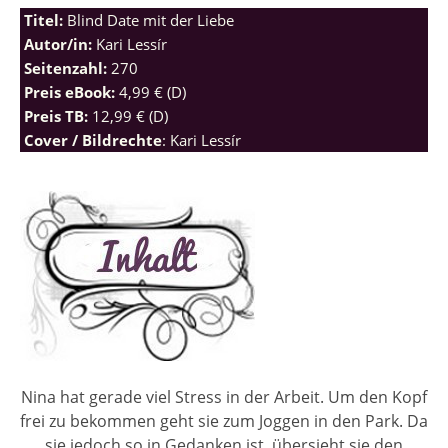
Titel:
Blind Date mit der Liebe
Autor/in:
Kari Lessír
Seitenzahl:
270
Preis eBook:
4,99 € (D)
Preis TB:
12,99 € (D)
Cover / Bildrechte
: Kari Lessír
Nina hat gerade viel Stress in der Arbeit. Um den Kopf
frei zu bekommen geht sie zum Joggen in den Park. Da
sie jedoch so in Gedanken ist, übersieht sie den