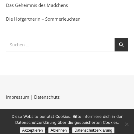
Das Geheimnis des Mädchens
Die Hofgärtnerin – Sommerleuchten
Impressum
|
Datenschutz
Diese Website benutzt Cookies. Bitte informiere dich in der
Datenschutzerklärung über die gespeicherten Cookies.
Ashe Theme von
WP Royal
.
Akzeptieren
Ablehnen
Datenschutzerklärung