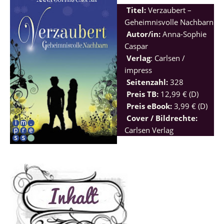
Titel:
Verzaubert –
Geheimnisvolle Nachbarn
Autor/in:
Anna-Sophie
Caspar
Verlag
: Carlsen /
impress
Seitenzahl:
328
Preis TB:
12,99 € (D)
Preis eBook:
3,99 € (D)
Cover / Bildrechte:
Carlsen Verlag