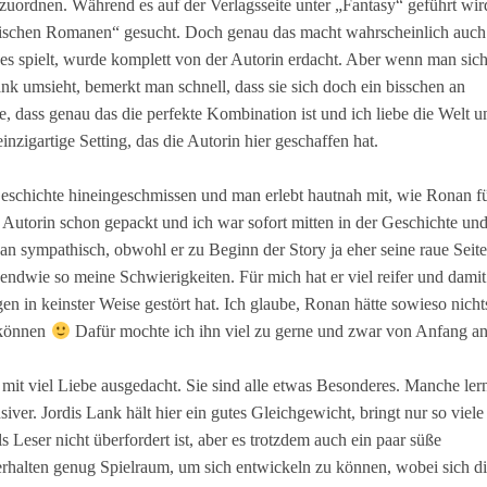
inzuordnen. Während es auf der Verlagsseite unter „Fantasy“ geführt wir
storischen Romanen“ gesucht. Doch genau das macht wahrscheinlich auch
es spielt, wurde komplett von der Autorin erdacht. Aber wenn man sic
k umsieht, bemerkt man schnell, dass sie sich doch ein bisschen an
de, dass genau das die perfekte Kombination ist und ich liebe die Welt 
zigartige Setting, das die Autorin hier geschaffen hat.
Geschichte hineingeschmissen und man erlebt hautnah mit, wie Ronan f
e Autorin schon gepackt und ich war sofort mitten in der Geschichte un
 an sympathisch, obwohl er zu Beginn der Story ja eher seine raue Seite
gendwie so meine Schwierigkeiten. Für mich hat er viel reifer und damit
n in keinster Weise gestört hat. Ich glaube, Ronan hätte sowieso nicht
 können
Dafür mochte ich ihn viel zu gerne und zwar von Anfang a
 mit viel Liebe ausgedacht. Sie sind alle etwas Besonderes. Manche ler
iver. Jordis Lank hält hier ein gutes Gleichgewicht, bringt nur so viele
s Leser nicht überfordert ist, aber es trotzdem auch ein paar süße
erhalten genug Spielraum, um sich entwickeln zu können, wobei sich di