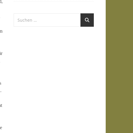
d,
h
um
ür
d
s
n.
nt
e