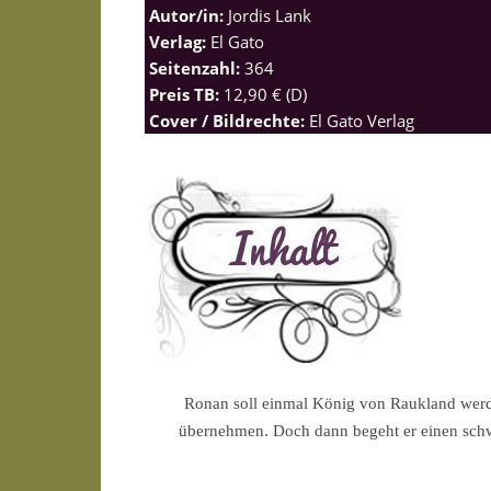
Autor/in:
Jordis Lank
Verlag:
El Gato
Seitenzahl:
364
Preis TB:
12,90 € (D)
Cover / Bildrechte:
El Gato Verlag
Ronan soll einmal König von Raukland werde
übernehmen. Doch dann begeht er einen schwe