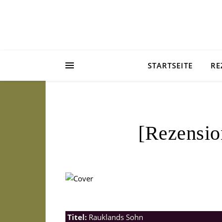
STARTSEITE
RE
[Rezensio
Titel:
Rauklands Sohn