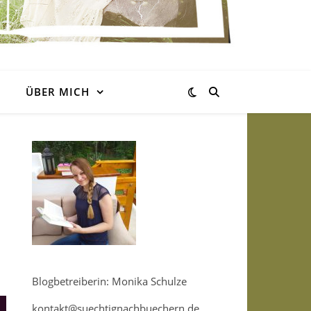
ÜBER MICH
Blogbetreiberin: Monika Schulze
kontakt@suechtignachbuechern.de