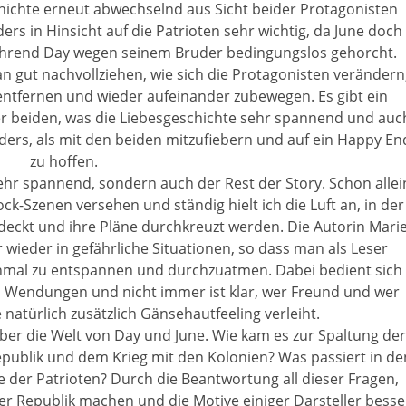
chichte erneut abwechselnd aus Sicht beider Protagonisten
rs in Hinsicht auf die Patrioten sehr wichtig, da June doch
während Day wegen seinem Bruder bedingungslos gehorcht.
 gut nachvollziehen, wie sich die Protagonisten verändern
 entfernen und wieder aufeinander zubewegen. Es gibt ein
er beiden, was die Liebesgeschichte sehr spannend und auc
nders, als mit den beiden mitzufiebern und auf ein Happy En
zu hoffen.
sehr spannend, sondern auch der Rest der Story. Schon allei
ock-Szenen versehen und ständig hielt ich die Luft an, in der
eckt und ihre Pläne durchkreuzt werden. Die Autorin Mari
 wieder in gefährliche Situationen, so dass man als Leser
inmal zu entspannen und durchzuatmen. Dabei bedient sich
 Wendungen und nicht immer ist klar, wer Freund und wer
 natürlich zusätzlich Gänsehautfeeling verleiht.
er die Welt von Day und June. Wie kam es zur Spaltung der
publik und dem Krieg mit den Kolonien? Was passiert in de
der Patrioten? Durch die Beantwortung all dieser Fragen,
 der Republik machen und die Motive einiger Darsteller besse