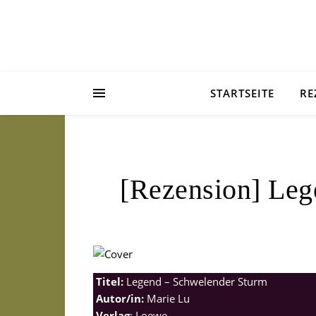
STARTSEITE
RE
[Rezension] Leg
Titel:
Legend – Schwelender Sturm
Autor/in:
Marie Lu
Verlag
: Loewe