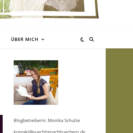
ÜBER MICH
Blogbetreiberin: Monika Schulze
kontakt@suechtignachbuechern.de