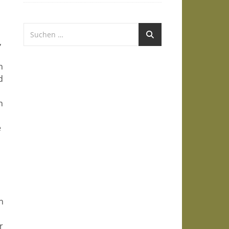
,
h
d
n
e
n
r