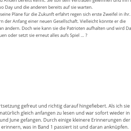
d Anden bereits kennt. Sie soll sein Vertrauen gewinnen und ihn 
wo Day und die anderen bereits auf sie warten.
ine Pläne für die Zukunft erfährt regen sich erste Zweifel in ihr.
rn der Anfang einer neuen Gesellschaft. Vielleicht könnte er die
Plan ändern. Doch wie kann sie die Patrioten aufhalten und wird D
en oder setzt sie erneut alles aufs Spiel … ?
tsetzung gefreut und richtig darauf hingefiebert. Als ich sie
natürlich gleich anfangen zu lesen und war sofort wieder in
 und June gefangen. Durch einige kleinere Erinnerungen der
erinnern, was in Band 1 passiert ist und daran anknüpfen.