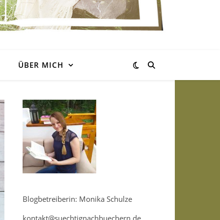
ÜBER MICH
Blogbetreiberin: Monika Schulze
kontakt@suechtignachbuechern.de