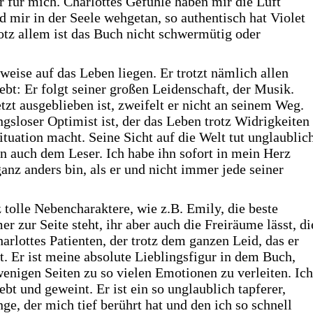
ar für mich. Charlottes Gefühle haben mir die Luft
 mir in der Seele wehgetan, so authentisch hat Violet
tz allem ist das Buch nicht schwermütig oder
eise auf das Leben liegen. Er trotzt nämlich allen
bt: Er folgt seiner großen Leidenschaft, der Musik.
tzt ausgeblieben ist, zweifelt er nicht an seinem Weg.
ngsloser Optimist ist, der das Leben trotz Widrigkeiten
ituation macht. Seine Sicht auf die Welt tut unglaublic
rn auch dem Leser. Ich habe ihn sofort in mein Herz
ganz anders bin, als er und nicht immer jede seiner
 tolle Nebencharaktere, wie z.B. Emily, die beste
r zur Seite steht, ihr aber auch die Freiräume lässt, di
arlottes Patienten, der trotz dem ganzen Leid, das er
t. Er ist meine absolute Lieblingsfigur in dem Buch,
 wenigen Seiten zu so vielen Emotionen zu verleiten. Ich
ebt und geweint. Er ist ein so unglaublich tapferer,
ge, der mich tief berührt hat und den ich so schnell