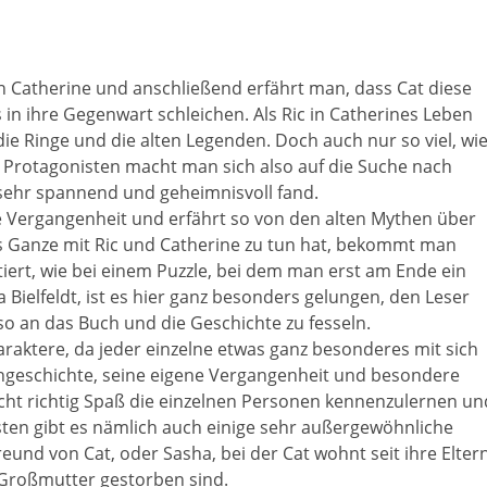
 Catherine und anschließend erfährt man, dass Cat diese
 in ihre Gegenwart schleichen. Als Ric in Catherines Leben
ie Ringe und die alten Legenden. Doch auch nur so viel, wi
 Protagonisten macht man sich also auf die Suche nach
sehr spannend und geheimnisvoll fand.
ie Vergangenheit und erfährt so von den alten Mythen über
s Ganze mit Ric und Catherine zu tun hat, bekommt man
iert, wie bei einem Puzzle, bei dem man erst am Ende ein
 Bielfeldt, ist es hier ganz besonders gelungen, den Leser
o an das Buch und die Geschichte zu fesseln.
araktere, da jeder einzelne etwas ganz besonderes mit sich
iengeschichte, seine eigene Vergangenheit und besondere
cht richtig Spaß die einzelnen Personen kennenzulernen un
ten gibt es nämlich auch einige sehr außergewöhnliche
eund von Cat, oder Sasha, bei der Cat wohnt seit ihre Elter
 Großmutter gestorben sind.