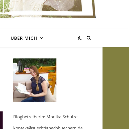
ÜBER MICH
Blogbetreiberin: Monika Schulze
kontakt@suechtignachbuechern.de