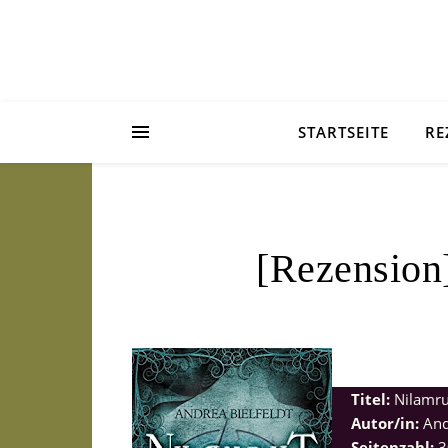
STARTSEITE
RE
[Rezension
Titel:
Nilamru
Autor/in:
Andr
Seitenzahl:
3