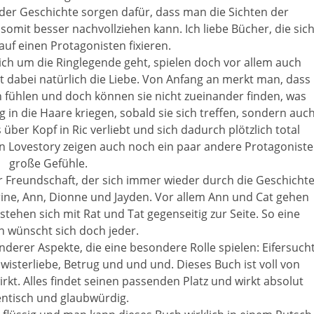
 der Geschichte sorgen dafür, dass man die Sichten der
omit besser nachvollziehen kann. Ich liebe Bücher, die sic
 auf einen Protagonisten fixieren.
ch um die Ringlegende geht, spielen doch vor allem auch
t dabei natürlich die Liebe. Von Anfang an merkt man, dass
n fühlen und doch können sie nicht zueinander finden, was
ig in die Haare kriegen, sobald sie sich treffen, sondern auc
 über Kopf in Ric verliebt und sich dadurch plötzlich total
n Lovestory zeigen auch noch ein paar andere Protagonist
große Gefühle.
r Freundschaft, der sich immer wieder durch die Geschicht
rine, Ann, Dionne und Jayden. Vor allem Ann und Cat gehen
ehen sich mit Rat und Tat gegenseitig zur Seite. So eine
n wünscht sich doch jeder.
derer Aspekte, die eine besondere Rolle spielen: Eifersucht
wisterliebe, Betrug und und und. Dieses Buch ist voll von
rkt. Alles findet seinen passenden Platz und wirkt absolut
ntisch und glaubwürdig.