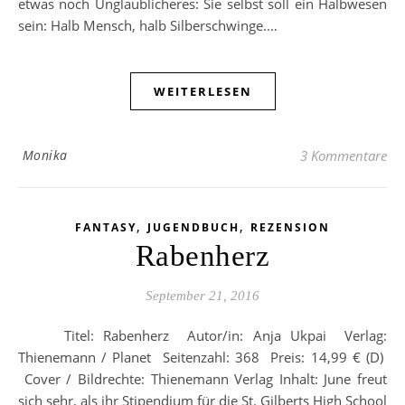
etwas noch Unglaublicheres: Sie selbst soll ein Halbwesen
sein: Halb Mensch, halb Silberschwinge.…
WEITERLESEN
Monika
3 Kommentare
,
,
FANTASY
JUGENDBUCH
REZENSION
Rabenherz
September 21, 2016
Titel: Rabenherz Autor/in: Anja Ukpai Verlag:
Thienemann / Planet Seitenzahl: 368 Preis: 14,99 € (D)
Cover / Bildrechte: Thienemann Verlag Inhalt: June freut
sich sehr, als ihr Stipendium für die St. Gilberts High School