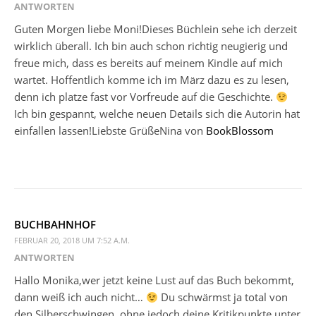
ANTWORTEN
Guten Morgen liebe Moni!Dieses Büchlein sehe ich derzeit
wirklich überall. Ich bin auch schon richtig neugierig und
freue mich, dass es bereits auf meinem Kindle auf mich
wartet. Hoffentlich komme ich im März dazu es zu lesen,
denn ich platze fast vor Vorfreude auf die Geschichte.
Ich bin gespannt, welche neuen Details sich die Autorin hat
einfallen lassen!Liebste GrüßeNina von
BookBlossom
BUCHBAHNHOF
FEBRUAR 20, 2018 UM 7:52 A.M.
ANTWORTEN
Hallo Monika,wer jetzt keine Lust auf das Buch bekommt,
dann weiß ich auch nicht…
Du schwärmst ja total von
den Silberschwingen, ohne jedoch deine Kritikpunkte unter