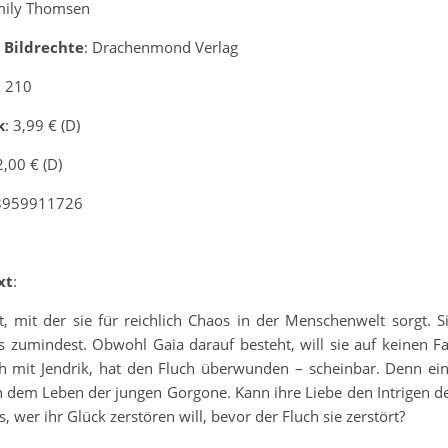
mily Thomsen
 Bildrechte
: Drachenmond Verlag
: 210
k
: 3,99 € (D)
2,00 € (D)
-3959911726
xt
:
 mit der sie für reichlich Chaos in der Menschenwelt sorgt. S
zumindest. Obwohl Gaia darauf besteht, will sie auf keinen Fa
ich mit Jendrik, hat den Fluch überwunden – scheinbar. Denn ei
h dem Leben der jungen Gorgone. Kann ihre Liebe den Intrigen d
wer ihr Glück zerstören will, bevor der Fluch sie zerstört?