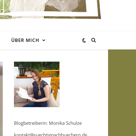
ÜBER MICH
Blogbetreiberin: Monika Schulze
kontakt@suechtignachbuechern.de