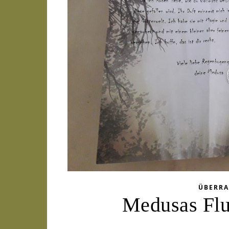
ÜBERR
Medusas Flu