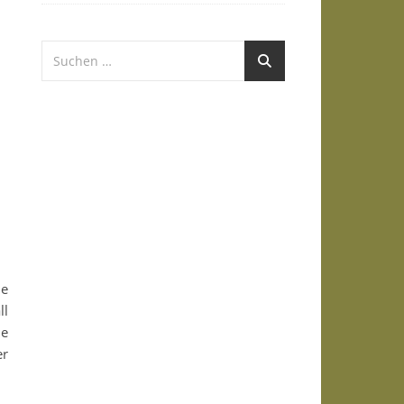
ie
ll
ne
er