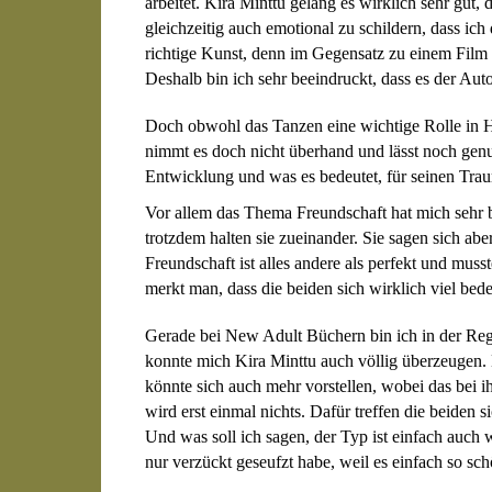
arbeitet. Kira Minttu gelang es wirklich sehr gut
gleichzeitig auch emotional zu schildern, dass ich
richtige Kunst, denn im Gegensatz zu einem Film 
Deshalb bin ich sehr beeindruckt, dass es der Aut
Doch obwohl das Tanzen eine wichtige Rolle in Ha
nimmt es doch nicht überhand und lässt noch ge
Entwicklung und was es bedeutet, für seinen Tra
Vor allem das Thema Freundschaft hat mich sehr b
trotzdem halten sie zueinander. Sie sagen sich abe
Freundschaft ist alles andere als perfekt und mus
merkt man, dass die beiden sich wirklich viel b
Gerade bei New Adult Büchern bin ich in der Regel 
konnte mich Kira Minttu auch völlig überzeugen. 
könnte sich auch mehr vorstellen, wobei das bei ih
wird erst einmal nichts. Dafür treffen die beiden
Und was soll ich sagen, der Typ ist einfach auch 
nur verzückt geseufzt habe, weil es einfach so sc