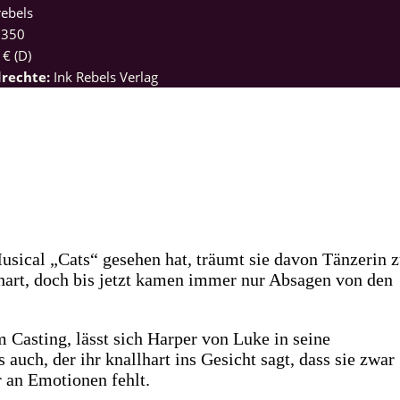
rebels
:
350
 € (D)
drechte:
Ink Rebels Verlag
usical „Cats“ gesehen hat, träumt sie davon Tänzerin 
 hart, doch bis jetzt kamen immer nur Absagen von den
 Casting, lässt sich Harper von Luke in seine
 auch, der ihr knallhart ins Gesicht sagt, dass sie zwar
r an Emotionen fehlt.