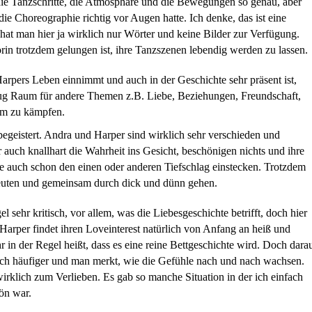
, die Tanzschritte, die Atmosphäre und die Bewegungen so genau, aber
 die Choreographie richtig vor Augen hatte. Ich denke, das ist eine
hat man hier ja wirklich nur Wörter und keine Bilder zur Verfügung.
orin trotzdem gelungen ist, ihre Tanzszenen lebendig werden zu lassen.
rpers Leben einnimmt und auch in der Geschichte sehr präsent ist,
nug Raum für andere Themen z.B. Liebe, Beziehungen, Freundschaft,
um zu kämpfen.
egeistert. Andra und Harper sind wirklich sehr verschieden und
r auch knallhart die Wahrheit ins Gesicht, beschönigen nichts und ihre
ste auch schon den einen oder anderen Tiefschlag einstecken. Trotzdem
edeuten und gemeinsam durch dick und dünn gehen.
sehr kritisch, vor allem, was die Liebesgeschichte betrifft, doch hier
Harper findet ihren Loveinterest natürlich von Anfang an heiß und
r in der Regel heißt, dass es eine reine Bettgeschichte wird. Doch dara
 sich häufiger und man merkt, wie die Gefühle nach und nach wachsen.
wirklich zum Verlieben. Es gab so manche Situation in der ich einfach
hön war.