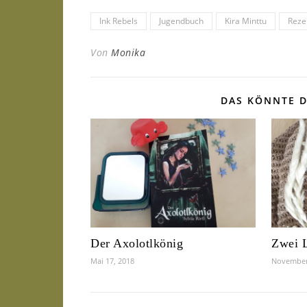
Ink Rebels
Jugendbuch
Kira Minttu
Reze
Von
Monika
DAS KÖNNTE D
Der Axolotlkönig
Zwei L
Mai 17, 2018
November