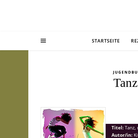
STARTSEITE
RE
JUGENDB
Tanz
Titel:
Tanz,
Autor/in:
Ki