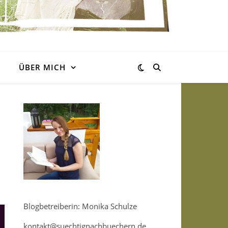
ÜBER MICH
Blogbetreiberin: Monika Schulze
kontakt@suechtignachbuechern.de