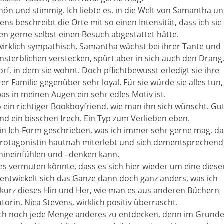
chön und stimmig. Ich liebte es, in die Welt von Samantha u
ens beschreibt die Orte mit so einen Intensität, dass ich sie
en gerne selbst einen Besuch abgestattet hätte.
 wirklich sympathisch. Samantha wächst bei ihrer Tante und
nsterblichen verstecken, spürt aber in sich auch den Drang
rf, in dem sie wohnt. Doch pflichtbewusst erledigt sie ihre
r Familie gegenüber sehr loyal. Für sie würde sie alles tun,
as in meinen Augen ein sehr edles Motiv ist.
t so ein richtiger Bookboyfriend, wie man ihn sich wünscht. Gu
und ein bisschen frech. Ein Typ zum Verlieben eben.
t in Ich-Form geschrieben, was ich immer sehr gerne mag, da
rotagonistin hautnah miterlebt und sich dementsprechend
e hineinfühlen und –denken kann.
 vermuten könnte, dass es sich hier wieder um eine diese
entwickelt sich das Ganze dann doch ganz anders, was ich
ur kurz dieses Hin und Her, wie man es aus anderen Büchern
torin, Nica Stevens, wirklich positiv überrascht.
och noch jede Menge anderes zu entdecken, denn im Grund