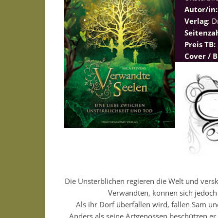
Autor/in:
Verlag
: 
Seitenza
Preis TB:
Cover / B
Die Unsterblichen regieren die Welt und vers
Verwandten, können sich jedoch v
Als ihr Dorf überfallen wird, fallen Sam 
Anders als seine Artgenossen beschützen er