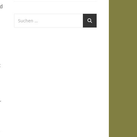
nd
,
t
r
e