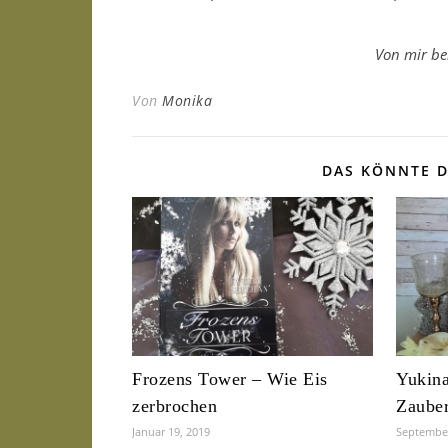
Von mir be
Von
Monika
DAS KÖNNTE D
Frozens Tower – Wie Eis
Yukina
zerbrochen
Zauber
Januar 19, 2019
September