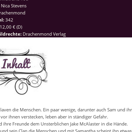
Nica Stevens
Drachenmond
hl:
342
12,00 € (D)
ildrechte:
Drachenmond Verlag
klaven die Menschen. Ein paar wenige, darunter auch Sam und ih
or ihnen verstecken, leben aber in ständiger Gefahr.
und ihre Freunde dem Unsterblichen Jake McAlaster in die Hände.
 und sein Clan die Menschen und mit Samantha scheint ihn etwas