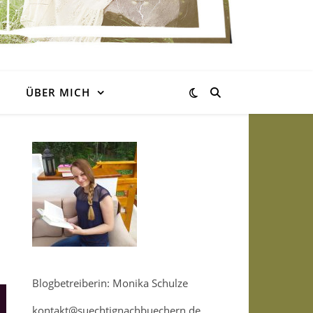
ÜBER MICH
Blogbetreiberin: Monika Schulze
kontakt@suechtignachbuechern.de