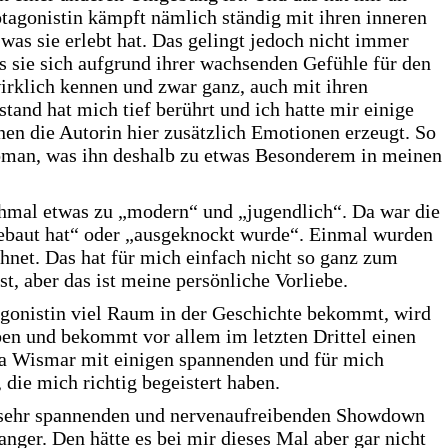
otagonistin kämpft nämlich ständig mit ihren inneren
as sie erlebt hat. Das gelingt jedoch nicht immer
ls sie sich aufgrund ihrer wachsenden Gefühle für den
wirklich kennen und zwar ganz, auch mit ihren
and hat mich tief berührt und ich hatte mir einige
enen die Autorin hier zusätzlich Emotionen erzeugt. So
roman, was ihn deshalb zu etwas Besonderem in meinen
hmal etwas zu „modern“ und „jugendlich“. Da war die
ebaut hat“ oder „ausgeknockt wurde“. Einmal wurden
hnet. Das hat für mich einfach nicht so ganz zum
, aber das ist meine persönliche Vorliebe.
gonistin viel Raum in der Geschichte bekommt, wird
en und bekommt vor allem im letzten Drittel einen
ca Wismar mit einigen spannenden und für mich
die mich richtig begeistert haben.
m sehr spannenden und nervenaufreibenden Showdown
anger. Den hätte es bei mir dieses Mal aber gar nicht