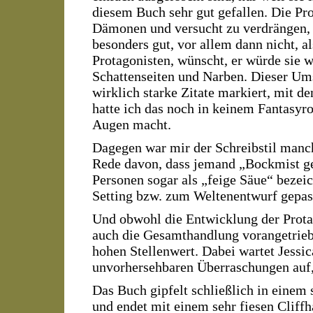
diesem Buch sehr gut gefallen. Die Pr
Dämonen und versucht zu verdrängen, w
besonders gut, vor allem dann nicht, a
Protagonisten, wünscht, er würde sie 
Schattenseiten und Narben. Dieser Umst
wirklich starke Zitate markiert, mit d
hatte ich das noch in keinem Fantasy
Augen macht.
Dagegen war mir der Schreibstil manc
Rede davon, dass jemand „Bockmist g
Personen sogar als „feige Säue“ bezeic
Setting bzw. zum Weltenentwurf gepasst
Und obwohl die Entwicklung der Prota
auch die Gesamthandlung vorangetrieb
hohen Stellenwert. Dabei wartet Jessi
unvorhersehbaren Überraschungen auf, 
Das Buch gipfelt schließlich in eine
und endet mit einem sehr fiesen Cliffh