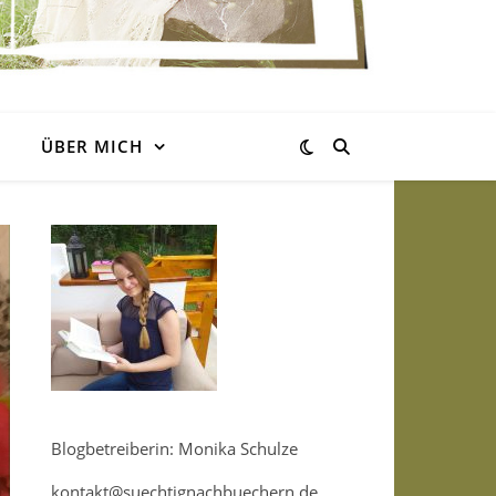
ÜBER MICH
Blogbetreiberin: Monika Schulze
kontakt@suechtignachbuechern.de