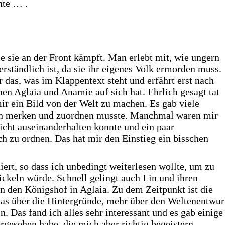
nte … .
ie sie an der Front kämpft. Man erlebt mit, wie ungern
erständlich ist, da sie ihr eigenes Volk ermorden muss.
 das, was im Klappentext steht und erfährt erst nach
en Aglaia und Anamie auf sich hat. Ehrlich gesagt tat
ir ein Bild von der Welt zu machen. Es gab viele
ch merken und zuordnen musste. Manchmal waren mir
nicht auseinanderhalten konnte und ein paar
ch zu ordnen. Das hat mir den Einstieg ein bisschen
iert, so dass ich unbedingt weiterlesen wollte, um zu
ickeln würde. Schnell gelingt auch Lin und ihren
 den Königshof in Aglaia. Zu dem Zeitpunkt ist die
was über die Hintergründe, mehr über den Weltenentwur
. Das fand ich alles sehr interessant und es gab einige
rgesehen habe, die mich aber richtig begeistern