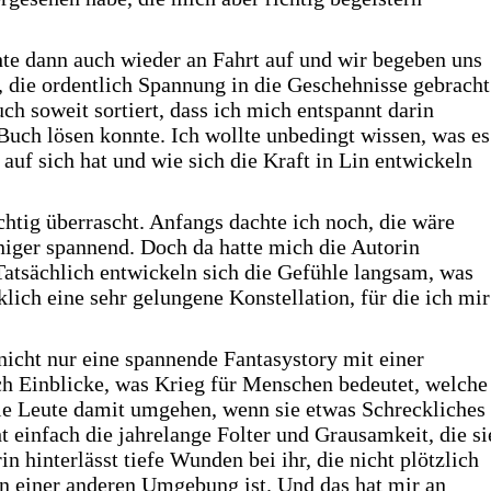
te dann auch wieder an Fahrt auf und wir begeben uns
, die ordentlich Spannung in die Geschehnisse gebracht
auch soweit sortiert, dass ich mich entspannt darin
uch lösen konnte. Ich wollte unbedingt wissen, was es
uf sich hat und wie sich die Kraft in Lin entwickeln
htig überrascht. Anfangs dachte ich noch, die wäre
iger spannend. Doch da hatte mich die Autorin
Tatsächlich entwickeln sich die Gefühle langsam, was
rklich eine sehr gelungene Konstellation, für die ich mir
cht nur eine spannende Fantasystory mit einer
ch Einblicke, was Krieg für Menschen bedeutet, welche
ie Leute damit umgehen, wenn sie etwas Schreckliches
ht einfach die jahrelange Folter und Grausamkeit, die si
n hinterlässt tiefe Wunden bei ihr, die nicht plötzlich
 in einer anderen Umgebung ist. Und das hat mir an