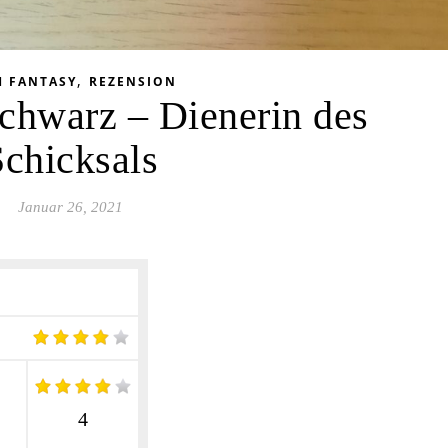
,
H FANTASY
REZENSION
schwarz – Dienerin des
Schicksals
Januar 26, 2021
4