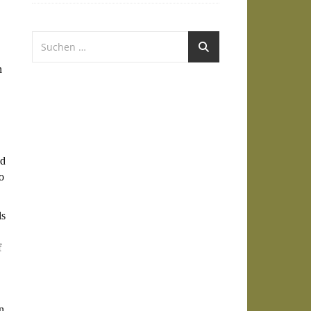
n
nd
o
ls
f
n