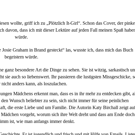
en wollte, griff ich zu „Plötzlich It-Girl“. Schon das Cover, der pinke
h davon, dass ich mit dieser Lektüre auf jeden Fall meinen Spaß habe
würde.
be Josie Graham in Brand gesteckt“ las, wusste ich, dass mich das Buch
begeistern würde.
ne ganz besondere Art die Dinge zu sehen. Sie ist witzig, sarkastisch u
t sie auch so liebenswert. Ihr passieren die lustigsten Missgeschicke, s
 nicht anders kann, als loszulachen.
jungen Mädchens erkennt man, dass es in ihr mehr zu entdecken gibt, a
den Wunsch beliebter zu sein, sich nicht immer für seine peinlichen
, die erste Liebe und um Familie. Die Autorin Katy Birchall zeigt au
n Mädchen vorgeht, worum sich ihre Welt dreht und dass am Ende doch
hlimm ist, wie man anfangs immer denkt.
Geschichte. Er ist jugendlich und frisch und mit Hilfe von Emails, Liste