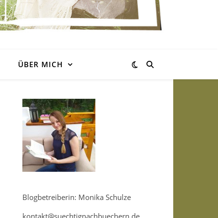
ÜBER MICH
Blogbetreiberin: Monika Schulze
kontakt@suechtignachbuechern.de