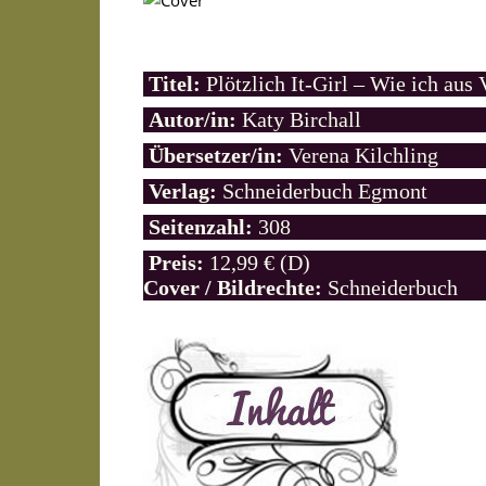
Titel:
Plötzlich It-Girl – Wie ich aus
Autor/in:
Katy Birchall
Übersetzer/in:
Verena Kilchling
Verlag:
Schneiderbuch Egmont
Seitenzahl:
308
Preis:
12,99 € (D)
Cover / Bildrechte:
Schneiderbuch