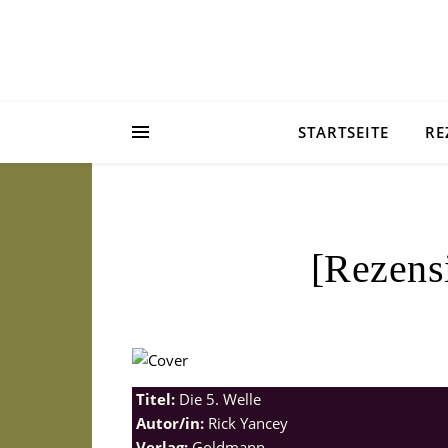
STARTSEITE
RE
[Rezens
Titel:
Die 5. Welle
Autor/in:
Rick Yancey
Verlag:
Goldmann