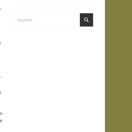
,
e
r
h
an
e