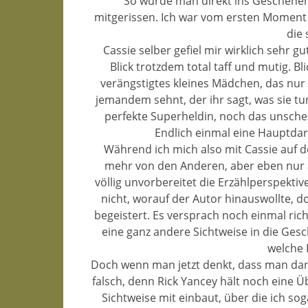
So wurde man direkt ins Geschehen
mitgerissen. Ich war vom ersten Moment 
die 
Cassie selber gefiel mir wirklich sehr g
Blick trotzdem total taff und mutig. Bl
verängstigtes kleines Mädchen, das nur f
jemandem sehnt, der ihr sagt, was sie tun
perfekte Superheldin, noch das unsche
Endlich einmal eine Hauptdars
Während ich mich also mit Cassie auf 
mehr von den Anderen, aber eben nur au
völlig unvorbereitet die Erzählperspekti
nicht, worauf der Autor hinauswollte, d
begeistert. Es versprach noch einmal ri
eine ganz andere Sichtweise in die Gesc
welche 
Doch wenn man jetzt denkt, dass man da
falsch, denn Rick Yancey hält noch eine Ü
Sichtweise mit einbaut, über die ich sog