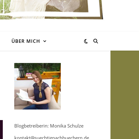
ÜBER MICH
Blogbetreiberin: Monika Schulze
kontakt@suechtignachbuechern.de