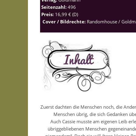
Seitenzahl:
496
Preis:
16,99 € (D)
Cover / Bildrechte:
Randomhouse / Goldm
Zuerst dachten die Menschen noch, die Ander
Menschen übrig, die sich Gedanken übe
Auch Cassie musste am eigenen Leib erle
übriggebliebenen Menschen gegeneinander