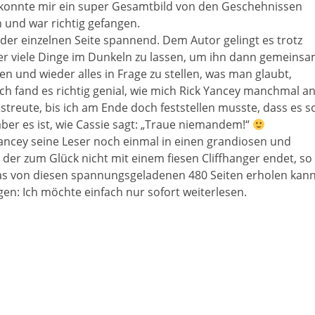
 konnte mir ein super Gesamtbild von den Geschehnissen
und war richtig gefangen.
eder einzelnen Seite spannend. Dem Autor gelingt es trotz
er viele Dinge im Dunkeln zu lassen, um ihn dann gemeins
n und wieder alles in Frage zu stellen, was man glaubt,
ch fand es richtig genial, wie mich Rick Yancey manchmal a
streute, bis ich am Ende doch feststellen musste, dass es s
aber es ist, wie Cassie sagt: „Traue niemandem!“
ancey seine Leser noch einmal in einen grandiosen und
r zum Glück nicht mit einem fiesen Cliffhanger endet, so
as von diesen spannungsgeladenen 480 Seiten erholen kann
gen: Ich möchte einfach nur sofort weiterlesen.