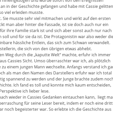
 hineingezogen und wurde sofort von den Ereignissen
an in der Geschichte gefangen und habe mit Cassie gelitten
so viel erleiden musste.
ut. Sie musste sehr viel mitmachen und wirkt auf den ersten
ickt man aber hinter die Fassade, ist sie doch auch nur ein
ür ihre Familie stark ist und sich aber sonst auch nur nach
 soll und für sie da ist. Die Protagonistin war also weder di
inbare hässliche Entlein, das sich zum Schwan verwandelt.
tellerin, die sich von den übrigen etwas abhebt.
den Weg durch die „kaputte Welt“ machte, erfuhr ich immer
s Cassies Sicht. Umso überraschter war ich, als plötzlich
ve zu einem jungen Mann wechselte. Anfangs verstand ich ga
och als man den Namen des Darstellers erfuhr war ich total
chtig spannend zu werden und der Junge brachte zudem noc
hichte. Ich fand es toll und konnte mich kaum entscheiden,
Perspektive ich lieber lese.
nach wieder in Cassies Gedanken eintauchen kann,
liegt m
berraschung für seine Leser bereit, indem er noch eine dritt
ar noch begeisterter war. So erlebte ich die Geschichte aus